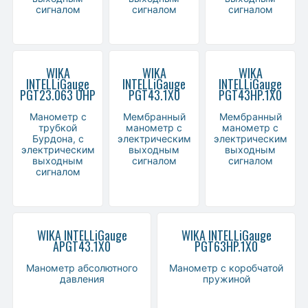
сигналом
сигналом
сигналом
WIKA
WIKA
WIKA
INTELLiGauge
INTELLiGauge
INTELLiGauge
PGT23.063 UHP
PGT43.1X0
PGT43HP.1X0
Манометр с
Мембранный
Мембранный
трубкой
манометр с
манометр с
Бурдона, с
электрическим
электрическим
электрическим
выходным
выходным
выходным
сигналом
сигналом
сигналом
WIKA INTELLiGauge
WIKA INTELLiGauge
APGT43.1X0
PGT63HP.1X0
Манометр абсолютного
Манометр с коробчатой
давления
пружиной