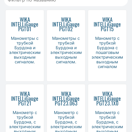
WIKA
WIKA
WIKA
INTELLiGauge
INTELLiGauge
INTELLiGauge
PGT01
PGT02
PGT15
Манометры с
Манометры с
Манометр с
трубкой
трубкой
трубкой
Бурдона и
Бурдона и
Бурдона с
электрическим
электрическим
пошаговым
выходным
выходным
электрическим
сигналом.
сигналом.
выходным
сигналом
WIKA
WIKA
WIKA
INTELLiGauge
INTELLiGauge
INTELLiGauge
PGT21
PGT23.063
PGT23.1X0
Манометр с
Манометр с
Манометр с
трубкой
трубкой
трубкой
Бурдона, с
Бурдона, с
Бурдона, с
электрическим
электрическим
электрическим
выходным
выходным
выходным