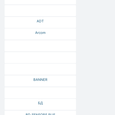
ADT
Arcom
BANNER
БД
BD SENSORS RUS