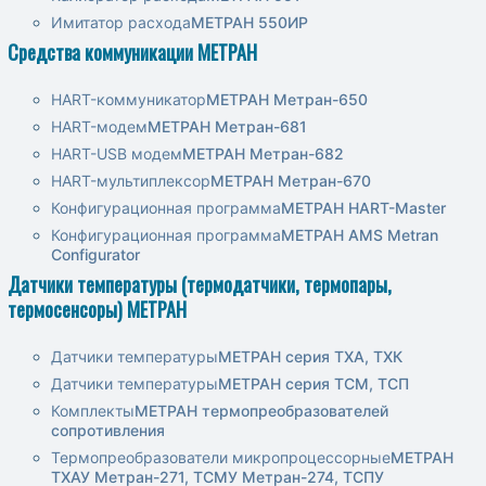
Имитатор расхода
МЕТРАН 550ИР
Средства коммуникации МЕТРАН
HART-коммуникатор
МЕТРАН Метран-650
HART-модем
МЕТРАН Метран-681
HART-USB модем
МЕТРАН Метран-682
HART-мультиплексор
МЕТРАН Метран-670
Конфигурационная программа
МЕТРАН HART-Master
Конфигурационная программа
МЕТРАН AMS Metran
Configurator
Датчики температуры (термодатчики, термопары,
термосенсоры) МЕТРАН
Датчики температуры
МЕТРАН серия ТХА, ТХК
Датчики температуры
МЕТРАН серия ТСМ, ТСП
Комплекты
МЕТРАН термопреобразователей
сопротивления
Термопреобразователи микропроцессорные
МЕТРАН
ТХАУ Метран-271, ТСМУ Метран-274, ТСПУ