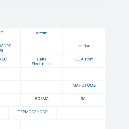
DT
Arcom
NSORS
celduc
US
МЕС
Delta
GE Alstom
Electronics
МАНОТОМЬ
ROSMA
SAJ
ТЕРМОСЕНСОР