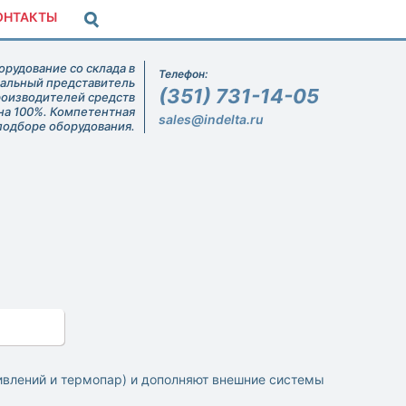
ОНТАКТЫ
рудование со склада в
Телефон:
иальный представитель
(351) 731-14-05
роизводителей средств
на 100%. Компетентная
sales@indelta.ru
подборе оборудования.
ивлений и термопар) и дополняют внешние системы