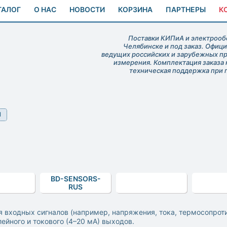
ТАЛОГ
О НАС
НОВОСТИ
КОРЗИНА
ПАРТНЕРЫ
К
Поставки КИПиА и электрообо
Челябинске и под заказ. Офиц
ведущих российских и зарубежных п
измерения. Комплектация заказа 
техническая поддержка при 
Ы
BD-SENSORS-
RUS
 входных сигналов (например, напряжения, тока, термосопрот
ейного и токового (4–20 мА) выходов.