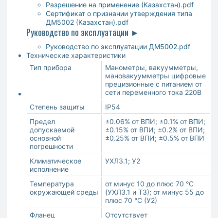
Разрешение на применение (Казахстан).pdf
Сертификат о признании утверждения типа
ДМ5002 (Казахстан).pdf
Руководство по эксплуатации ►
Руководство по эксплуатации ДМ5002.pdf
Технические характеристики
Тип прибора
Манометры, вакуумметры,
мановакуумметры цифровые
прецизионные с питанием от
сети переменного тока 220В
Степень защиты
IP54
Предел
±0.06% от ВПИ; ±0.1% от ВПИ;
допускаемой
±0.15% от ВПИ; ±0.2% от ВПИ;
основной
±0.25% от ВПИ; ±0.5% от ВПИ
погрешности
Климатическое
УХЛ3.1; У2
исполнение
Температура
от минус 10 до плюс 70 °С
окружающей среды
(УХЛ3.1 и Т3); от минус 55 до
плюс 70 °С (У2)
Фланец
Отсутствует