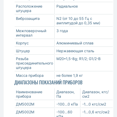
Расположение
Радиальное
штуцера
Виброзащита
N2 (от 10 до 55 Гц с
амплитудой до 0,35 мм)
Межповерочный
3 года
интервал
Корпус
Алюминиевый сплав
Штуцер
Нержавеющая сталь
Резьба
М20*1,5-8g; R1/2; G1/2-B
присоединительного
штуцера
Масса прибора
не более 1,9 кг
ДИАПАЗОНЫ ПОКАЗАНИЙ ПРИБОРОВ
Наименование
Диапазон,
Диапазон, кгс/
прибора
Па
см2
ДМ5002М
-100...0 кПа
-1...0 кгс/см2
ДМ5002М
-100...60
-1...0,6 кгс/см2
кПа