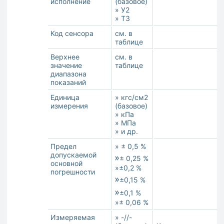
исполнение
(базовое)
» У2
» Т3
Код сенсора
см. в
таблице
Верхнее
см. в
значение
таблице
диапазона
показаний
Единица
» кгс/см2
измерения
(базовое)
» кПа
» МПа
» и др.
Предел
» ± 0,5 %
допускаемой
»
± 0,25 %
основной
»±0,2 %
погрешности
»
±0,15 %
»
±0,1 %
»± 0,06 %
Измеряемая
» -//-