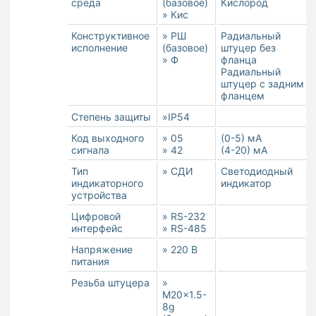
среда
(базовое)
Кислород
» Кис
Конструктивное
» РШ
Радиальный
исполнение
(базовое)
штуцер без
» Ф
фланца
Радиальный
штуцер с задним
фланцем
Степень защиты
»IP54
Код выходного
» 05
(0-5) мА
сигнала
» 42
(4-20) мА
Тип
» СДИ
Cветодиодный
индикаторного
индикатор
устройства
Цифровой
» RS-232
интерфейс
» RS-485
Напряжение
» 220 B
питания
Резьба штуцера
»
M20x1.5-
8g