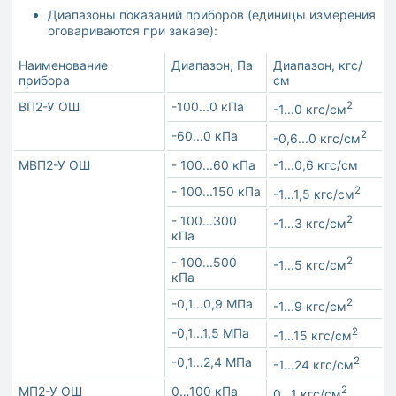
Диапазоны показаний приборов (единицы измерения
оговариваются при заказе):
Наименование
Диапазон, Па
Диапазон, кгс/
прибора
см
ВП2-У ОШ
-100...0 кПа
2
-1...0 кгс/см
-60...0 кПа
2
-0,6...0 кгс/см
МВП2-У ОШ
- 100...60 кПа
-1...0,6 кгс/см
- 100...150 кПа
2
-1...1,5 кгс/см
- 100...300
2
-1...3 кгс/см
кПа
- 100...500
2
-1...5 кгс/см
кПа
-0,1...0,9 МПа
2
-1...9 кгс/см
-0,1...1,5 МПа
2
-1...15 кгс/см
-0,1...2,4 МПа
2
-1...24 кгс/см
МП2-У ОШ
0…100 кПа
2
0...1 кгс/см