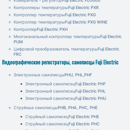
Измеритель - регулятор
Fuji Electric FD5000
Контроллеры температуры
Fuji Electric PXR
Контроллер температуры
Fuji Electric PXG
Контроллер температуры
Fuji Electric PXG WINE
Контроллер
Fuji Electric PXH
Многоканальный контроллер температуры
Fuji Electric
PUM
Цифровой преобразователь температуры
Fuji Electric
FRC
Видеографические регистраторы, самописцы Fuji Electric
Электронные самописцы
PHU, PHL,PHF
Электронный самописец
Fuji Electric PHF
Электронный самописец
Fuji Electric PHL
Электронный самописец
Fuji Electric PHU
Струйные самописцы
PHB, PHA, PHC, PHE
Струйный самописец
Fuji Electric PHE
Струйный самописец
Fuji Electric PHC