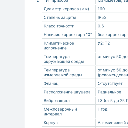
Тип прибора
Манометры, в
Диаметр корпуса (мм)
160
Степень защиты
IP53
Класс точности
0.6
Наличие корректора "0"
без корректора
Климатическое
У2; Т2
исполнение
Температура
от минус 50 до
окружающей среды
Температура
от минус 50 до
измеряемой среды
(рекомендован
Фланец
Отсутствует
Расположение штуцера
Радиальное
Виброзащита
L3 (от 5 до 25 
Межповерочный
1 год
интервал
Корпус
Алюминиевый 