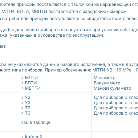
ебителя приборы поставляются с табличкой из нержавеющей ст
ы МПТИ, ВПТИ, МВПТИ поставляются с заводским номером
ю потребителя приборы поставляются со свидетельством о пове
года (со дня ввода прибора в эксплуатацию при условии соблюд
ажа, указанных в руководстве по эксплуатации).
ет.
ора не указываются данные базового исполнения, а также други
ого типа приборов. Пример обозначения: МПТИ-У2 - 16 MPa - 0,6
» МПТИ
Манометр
» ВПТИ
Вакуумметр
» МВПТИ
Мановакуумметр
» У2
Для приборов с клас
» У3
Для приборов с клас
» Т2
Для приборов с клас
» Т3
Для приборов с клас
см. в таблице
» kgf/cm2