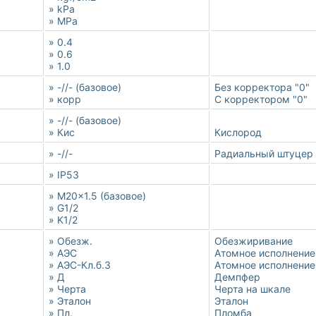
» kPa
» MPa
» 0.4
» 0.6
» 1.0
» -//- (базовое)
Без корректора "0"
» корр
С корректором "0"
» -//- (базовое)
» Кис
Кислород
» -//-
Радиальный штуцер 
» IP53
» M20x1.5 (базовое)
» G1/2
» K1/2
» Обезж.
Обезжиривание
» АЭС
Атомное исполнение,
» АЭС-Кл.б.3
Атомное исполнение,
» Д
Демпфер
» Черта
Черта на шкале
» Эталон
Эталон
» Пл.
Пломба