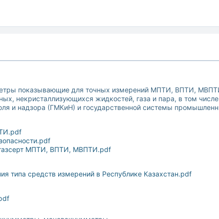
тры показывающие для точных измерений МПТИ, ВПТИ, МВПТИ
ых, некристаллизующихся жидкостей, газа и пара, в том числе
оля и надзора (ГМКиН) и государственной системы промышленн
ТИ.pdf
опасности.pdf
газсерт МПТИ, ВПТИ, МВПТИ.pdf
я типа средств измерений в Республике Казахстан.pdf
pdf