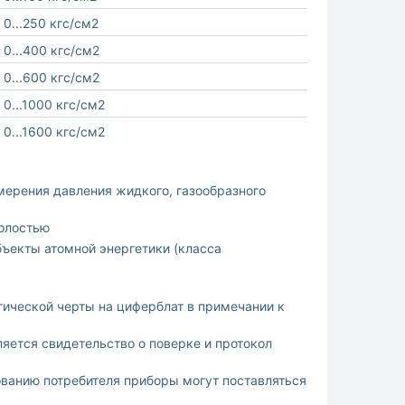
0...250 кгс/см2
0...400 кгс/см2
0...600 кгс/см2
0...1000 кгс/см2
0...1600 кгс/см2
мерения давления жидкого, газообразного
полостью
бъекты атомной энергетики (класса
гической черты на циферблат в примечании к
ляется свидетельство о поверке и протокол
ванию потребителя приборы могут поставляться