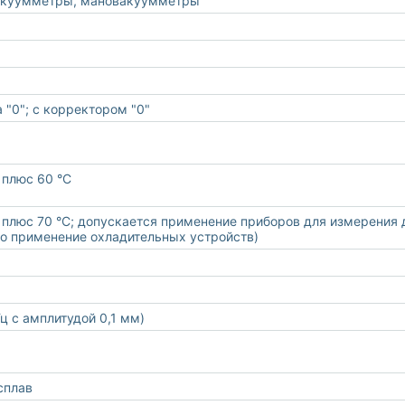
акуумметры, мановакуумметры
 "0"; с корректором "0"
 плюс 60 °С
 плюс 70 °С; допускается применение приборов для измерения 
о применение охладительных устройств)
Гц с амплитудой 0,1 мм)
сплав