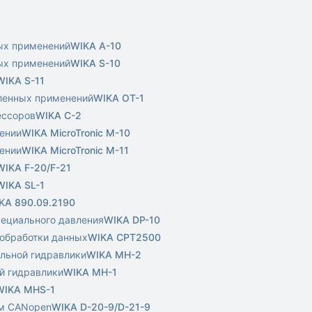
ых применений
WIKA A-10
ых применений
WIKA S-10
WIKA S-11
ленных применений
WIKA OT-1
ессоров
WIKA C-2
нении
WIKA MicroTronic M-10
нении
WIKA MicroTronic M-11
WIKA F-20/F-21
WIKA SL-1
KA 890.09.2190
рециального давления
WIKA DP-10
 обработки данных
WIKA CPT2500
ильной гидравлики
WIKA MH-2
й гидравлики
WIKA MH-1
WIKA MHS-1
ом CANopen
WIKA D-20-9/D-21-9