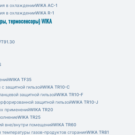
ния в охлаждении
WIKA AC-1
ния в охлаждении
WIKA R-1
ры, термосенсоры) WIKA
/T91.30
S
ений
WIKA TF35
 с защитной гильзой
WIKA TR10-C
ланцевой защитной гильзой
WIKA TR10-F
перфорированной защитной гильзой
WIKA TR10-J
ых применений
WIKA TR20
полнение
WIKA TR25
ий вне/внутри помещений
WIKA TR60
я температуры газов-продуктов сгорания
WIKA TR81