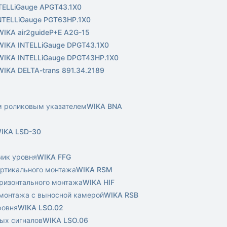
TELLiGauge APGT43.1X0
NTELLiGauge PGT63HP.1X0
WIKA air2guideP+E A2G-15
WIKA INTELLiGauge DPGT43.1X0
WIKA INTELLiGauge DPGT43HP.1X0
WIKA DELTA-trans 891.34.2189
ым роликовым указателем
WIKA BNA
IKA LSD-30
чик уровня
WIKA FFG
ертикального монтажа
WIKA RSM
оризонтального монтажа
WIKA HIF
 монтажа с выносной камерой
WIKA RSB
ровня
WIKA LSO.02
ых сигналов
WIKA LSO.06