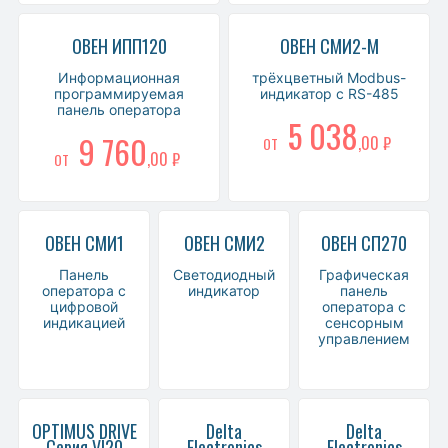
ОВЕН ИПП120
ОВЕН СМИ2-М
Информационная
трёхцветный Modbus-
программируемая
индикатор с RS-485
панель оператора
5 038
9 760
,00 ₽
ОТ
,00 ₽
ОТ
ОВЕН СМИ1
ОВЕН СМИ2
ОВЕН СП270
Панель
Светодиодный
Графическая
оператора с
индикатор
панель
цифровой
оператора с
индикацией
сенсорным
управлением
OPTIMUS DRIVE
Delta
Delta
Серия VI20
Electronics
Electronics