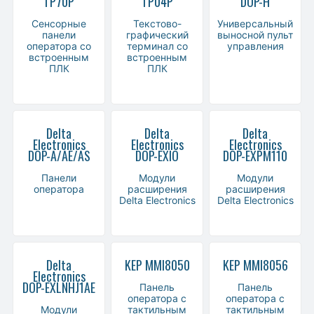
TP70P
TP04P
DOP-H
Сенсорные
Текстово-
Универсальный
панели
графический
выносной пульт
оператора со
терминал со
управления
встроенным
встроенным
ПЛК
ПЛК
Delta
Delta
Delta
Electronics
Electronics
Electronics
DOP-A/AE/AS
DOP-EXIO
DOP-EXPM110
Панели
Модули
Модули
оператора
расширения
расширения
Delta Electronics
Delta Electronics
Delta
KEP MMI8050
KEP MMI8056
Electronics
DOP-EXLNHJ1AE
Панель
Панель
оператора с
оператора с
Модули
тактильным
тактильным