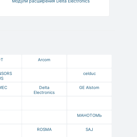
Модули расширения Delta Electronics
DT
Arcom
NSORS
celduc
US
МЕС
Delta
GE Alstom
Electronics
МАНОТОМЬ
ROSMA
SAJ