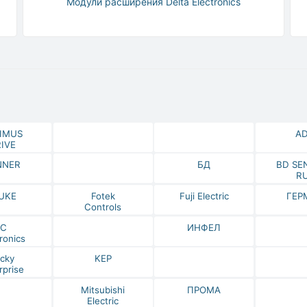
Модули расширения Delta Electronics
IMUS
A
IVE
NNER
БД
BD SE
R
UKE
Fotek
Fuji Electric
ГЕР
Controls
IC
ИНФЕЛ
ronics
cky
KEP
rprise
Mitsubishi
ПРОМА
Electric