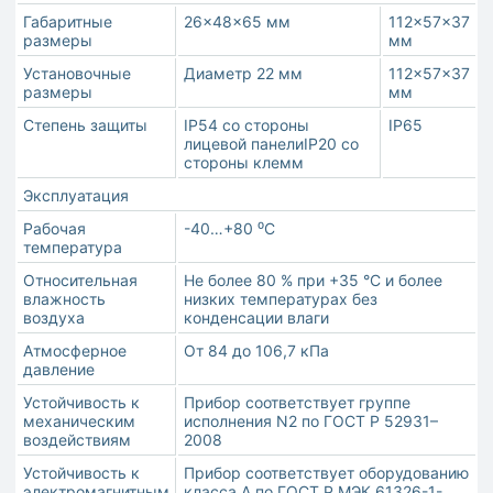
Габаритные
26×48×65 мм
112×57×37
размеры
мм
Установочные
Диаметр 22 мм
112×57×37
размеры
мм
Степень защиты
IP54 со стороны
IP65
лицевой панелиIP20 со
стороны клемм
Эксплуатация
Рабочая
-40…+80 ⁰С
температура
Относительная
Не более 80 % при +35 °С и более
влажность
низких температурах без
воздуха
конденсации влаги
Атмосферное
От 84 до 106,7 кПа
давление
Устойчивость к
Прибор соответствует группе
механическим
исполнения N2 по ГОСТ Р 52931–
воздействиям
2008
Устойчивость к
Прибор соответствует оборудованию
электромагнитным
класса А по ГОСТ Р МЭК 61326-1-