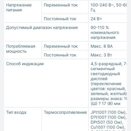
Напряжение
Переменный ток
100-240 В~, 50-60
питания
Гц
Постоянный ток
24 В=
Допустимый диапазон напряжения
90-110 %
номинального
напряжения
Потребляемая
Переменный ток
Макс. 8 ВА
мощность
Постоянный ток
Макс. 3 Вт
Способ индикации
4,5-разрядный, 7-
сегментный
светодиодный
дисплей
(переключение
цветов: красный,
зеленый, желтый);
размеры знака: 10
(Ш) ? 17 (В) мм
Тип входа
Термосопротивление
JPt100? (100 Ом),
D?t100? (100 Ом),
DPt50? (50 Ом),
Cu100? (100 Ом),