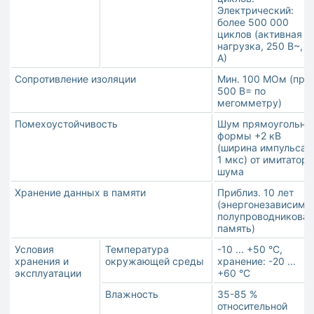
Электрический:
более 500 000
циклов (активная
нагрузка, 250 В~, 1
А)
Сопротивление изоляции
Мин. 100 МОм (при
500 В= по
мегомметру)
Помехоустойчивость
Шум прямоугольно
формы +2 кВ
(ширина импульса -
1 мкс) от имитатора
шума
Хранение данных в памяти
Приблиз. 10 лет
(энергонезависима
полупроводниковая
память)
Условия
Температура
-10 ... +50 °C,
хранения и
окружающей среды
хранение: -20 ...
эксплуатации
+60 °C
Влажность
35-85 %
относительной