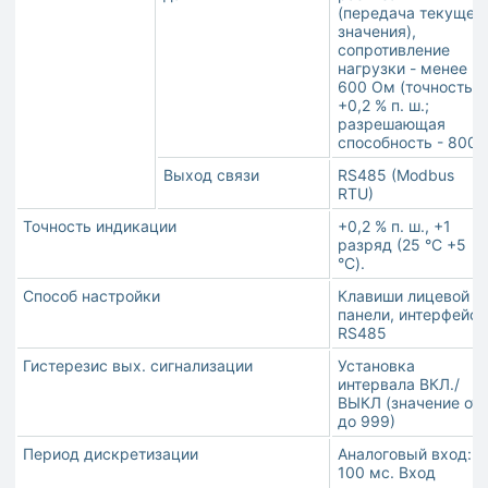
(передача текущег
значения),
сопротивление
нагрузки - менее
600 Ом (точность:
+0,2 % п. ш.;
разрешающая
способность - 8000
Выход связи
RS485 (Modbus
RTU)
Точность индикации
+0,2 % п. ш., +1
разряд (25 °C +5
°C).
Способ настройки
Клавиши лицевой
панели, интерфейс
RS485
Гистерезис вых. сигнализации
Установка
интервала ВКЛ./
ВЫКЛ (значение от 
до 999)
Период дискретизации
Аналоговый вход:
100 мс. Вход