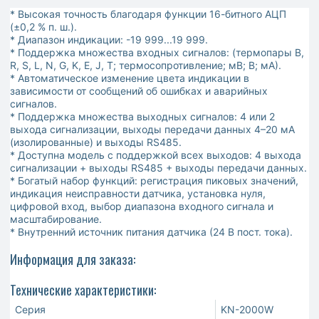
* Высокая точность благодаря функции 16-битного АЦП
(±0,2 % п. ш.).
* Диапазон индикации: -19 999...19 999.
* Поддержка множества входных сигналов: (термопары B,
R, S, L, N, G, K, E, J, T; термосопротивление; мВ; В; мА).
* Автоматическое изменение цвета индикации в
зависимости от сообщений об ошибках и аварийных
сигналов.
* Поддержка множества выходных сигналов: 4 или 2
выхода сигнализации, выходы передачи данных 4–20 мА
(изолированные) и выходы RS485.
* Доступна модель с поддержкой всех выходов: 4 выхода
сигнализации + выходы RS485 + выходы передачи данных.
* Богатый набор функций: регистрация пиковых значений,
индикация неисправности датчика, установка нуля,
цифровой вход, выбор диапазона входного сигнала и
масштабирование.
* Внутренний источник питания датчика (24 В пост. тока).
Информация для заказа:
Технические характеристики:
Серия
KN-2000W