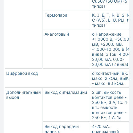
Cu50? (50 Ом) (5
типов)
Термопара
K, J, E, T, R, B, S, N,
C (W5), L, U, PLII (12
типов)
Аналоговый
o Напряжение:
+1,0000 В, +50,00
мВ, +200,0 мВ,
-1,000-10,000 В (4
вида). o Ток: 4,00-
20,00 мА, 0,00-
20,00 мА (2 вида)
Цифровой вход
o Контактный: ВКЛ. 
макс. 2 кОм, ВЫКЛ.
- макс. 90 кОм.
Дополнительный
Выход сигнализации
2 шт.: емкость
выход
контактов реле -
250 В~, 3 А, 1с. 4
шт.: емкость
контактов реле -
250 В~, 1 А, 1a
Выход передачи
4-20 мА,
данных
развязанный