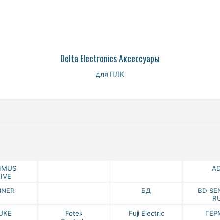
Delta Electronics Аксессуары
для ПЛК
IMUS
A
IVE
NNER
БД
BD SE
R
UKE
Fotek
Fuji Electric
ГЕР