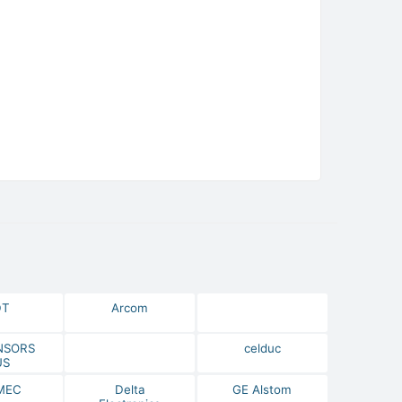
DT
Arcom
NSORS
celduc
US
МЕС
Delta
GE Alstom