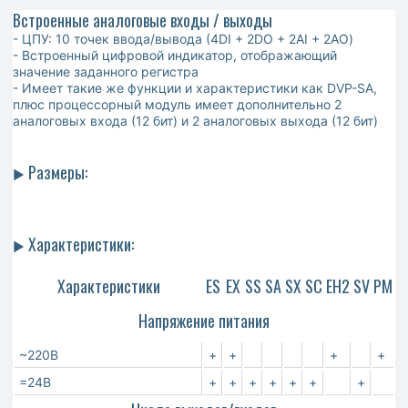
Встроенные аналоговые входы / выходы
- ЦПУ: 10 точек ввода/вывода (4DI + 2DO + 2AI + 2AO)
- Встроенный цифровой индикатор, отображающий
значение заданного регистра
- Имеет такие же функции и характеристики как DVP-SA,
плюс процессорный модуль имеет дополнительно 2
аналоговых входа (12 бит) и 2 аналоговых выхода (12 бит)
Размеры:
►
Характеристики:
►
Характеристики
ES
EX
SS
SA
SX
SC
EH2
SV
PM
Напряжение питания
~220В
+
+
+
+
=24В
+
+
+
+
+
+
+