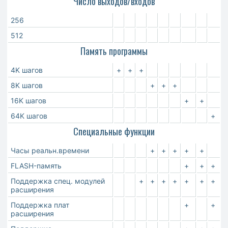
Число выходов/входов
256
512
Память программы
4K шагов
+
+
+
8K шагов
+
+
+
16K шагов
+
+
64K шагов
+
Специальные функции
Часы реальн.времени
+
+
+
+
+
FLASH-память
+
+
+
Поддержка спец. модулей
+
+
+
+
+
+
+
расширения
Поддержка плат
+
+
расширения