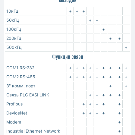
10кГц
+
+
+
50кГц
+
+
100кГц
+
200кГц
+
+
500кГц
+
Функции связи
COM1 RS-232
+
+
+
+
+
+
+
+
+
COM2 RS-485
+
+
+
+
+
+
+
+
+
3" комм. порт
+
+
Связь PLC EASI LINK
+
+
+
+
+
Profibus
+
+
+
+
+
DeviceNet
+
+
+
+
+
Modem
+
Industrial Ethernet Network
+