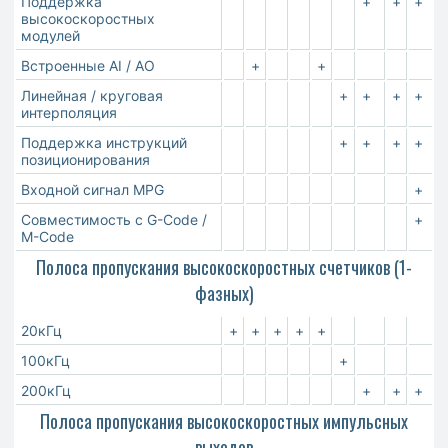
Поддержка
+
+
+
высокоскоростных
модулей
Встроенные AI / AO
+
+
Линейная / круговая
+
+
+
+
интерполяция
Поддержка инструкций
+
+
+
+
позиционирования
Входной сигнал MPG
+
Совместимость с G-Code /
+
M-Code
Полоса пропускания высокоскоростных счетчиков (1-
фазных)
20кГц
+
+
+
+
+
100кГц
+
200кГц
+
+
+
Полоса пропускания высокоскоростных импульсных
выходов