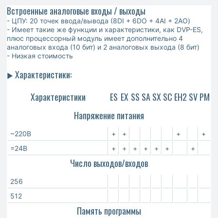
Встроенные аналоговые входы / выходы
- ЦПУ: 20 точек ввода/вывода (8DI + 6DO + 4AI + 2AO)
- Имеет такие же функции и характеристики, как DVP-ES,
плюс процессорный модуль имеет дополнительно 4
аналоговых входа (10 бит) и 2 аналоговых выхода (8 бит)
- Низкая стоимость
Характеристики:
►
Характеристики
ES
EX
SS
SA
SX
SC
EH2
SV
PM
Напряжение питания
~220В
+
+
+
+
=24В
+
+
+
+
+
+
+
Число выходов/входов
256
512
Память программы