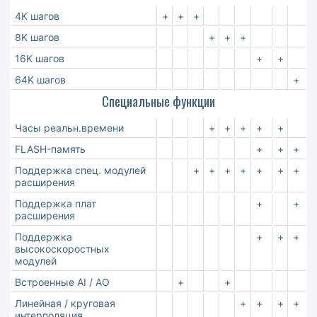
4K шагов
+
+
+
8K шагов
+
+
+
16K шагов
+
+
64K шагов
+
Специальные функции
Часы реальн.времени
+
+
+
+
+
FLASH-память
+
+
+
Поддержка спец. модулей
+
+
+
+
+
+
+
расширения
Поддержка плат
+
+
расширения
Поддержка
+
+
+
высокоскоростных
модулей
Встроенные AI / AO
+
+
Линейная / круговая
+
+
+
+
интерполяция