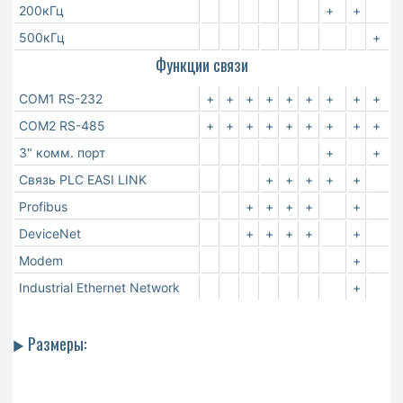
200кГц
+
+
500кГц
+
Функции связи
COM1 RS-232
+
+
+
+
+
+
+
+
+
COM2 RS-485
+
+
+
+
+
+
+
+
+
3" комм. порт
+
+
Связь PLC EASI LINK
+
+
+
+
+
Profibus
+
+
+
+
+
DeviceNet
+
+
+
+
+
Modem
+
Industrial Ethernet Network
+
Размеры:
►