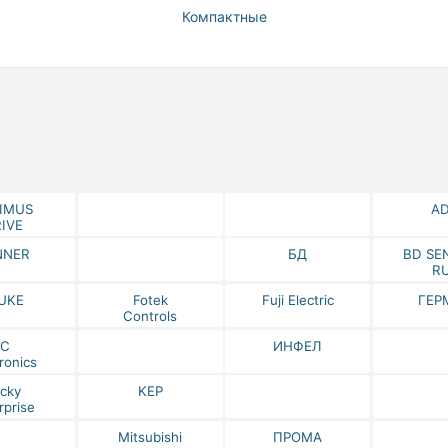
Компактные
IMUS
A
IVE
NNER
БД
BD SE
R
UKE
Fotek
Fuji Electric
ГЕР
Controls
IC
ИНФЕЛ
ronics
cky
KEP
rprise
Mitsubishi
ПРОМА