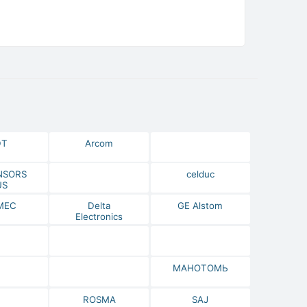
DT
Arcom
NSORS
celduc
US
МЕС
Delta
GE Alstom
Electronics
МАНОТОМЬ
ROSMA
SAJ