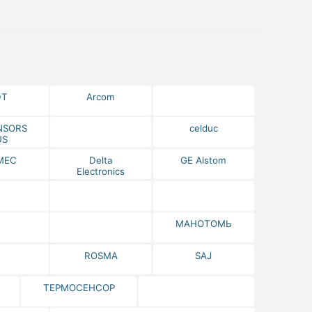
DT
Arcom
NSORS
celduc
US
МЕС
Delta
GE Alstom
Electronics
МАНОТОМЬ
ROSMA
SAJ
ТЕРМОСЕНСОР