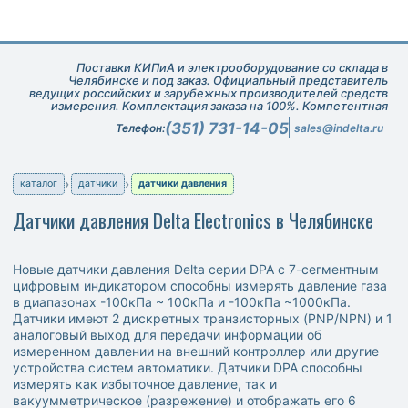
Поставки КИПиА и электрооборудование со склада в
Челябинске и под заказ. Официальный представитель
ведущих российских и зарубежных производителей средств
измерения. Комплектация заказа на 100%. Компетентная
техническая поддержка при подборе оборудования.
(351) 731-14-05
Телефон:
sales@indelta.ru
каталог
датчики
датчики давления
Датчики давления Delta Electronics в Челябинске
Новые датчики давления Delta серии DPA с 7-сегментным
цифровым индикатором способны измерять давление газа
в диапазонах -100кПа ~ 100кПа и -100кПа ~1000кПа.
Датчики имеют 2 дискретных транзисторных (PNP/NPN) и 1
аналоговый выход для передачи информации об
измеренном давлении на внешний контроллер или другие
устройства систем автоматики. Датчики DPA способны
измерять как избыточное давление, так и
вакуумметрическое (разрежение) и отображать его 6