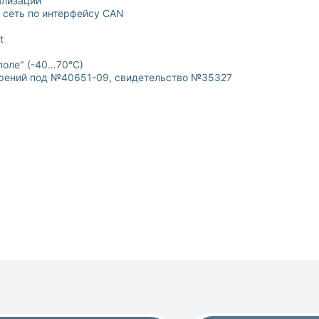
ализации
 сеть по интерфейсу CAN
t
поле" (-40…70°С)
ерений под №40651-09, свидетельство №35327