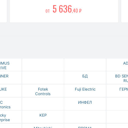
5 636
,40 ₽
ОТ
IMUS
A
IVE
NNER
БД
BD SE
R
UKE
Fotek
Fuji Electric
ГЕР
Controls
IC
ИНФЕЛ
ronics
cky
KEP
rprise