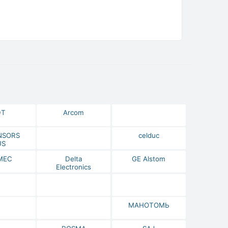
DT
Arcom
NSORS
celduc
US
МЕС
Delta
GE Alstom
Electronics
МАНОТОМЬ