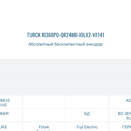
TURCK RI360P0-QR24M0-IOLX2-H1141
Абсолютный бесконтактный энкодер
IMUS
A
IVE
NNER
БД
BD SE
R
UKE
Fotek
Fuji Electric
ГЕР