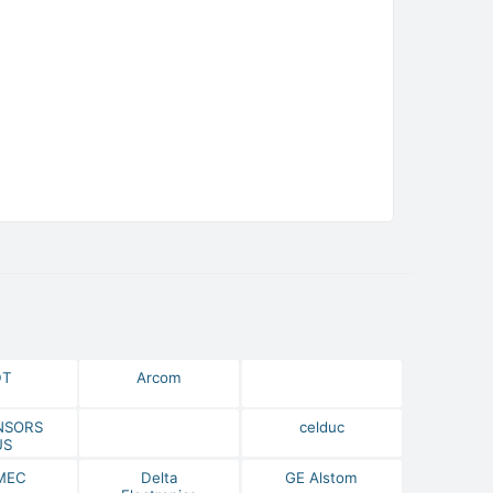
DT
Arcom
NSORS
celduc
US
МЕС
Delta
GE Alstom