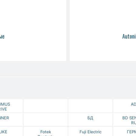
ые
Autoni
IMUS
A
IVE
NNER
БД
BD SE
R
UKE
Fotek
Fuji Electric
ГЕР