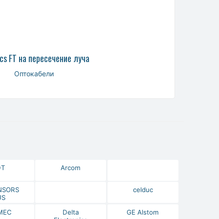
cs FT на пересечение луча
Оптокабели
DT
Arcom
NSORS
celduc
US
МЕС
Delta
GE Alstom