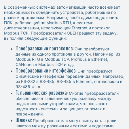
В современных системах автоматизации часто возникает
необходимость объединить устройства, работающие по
разным протоколам. Например, необходимо подключить
ПЛК, работающий по Modbus RTU, к системе
диспетчеризации, использующей Ethernet и протокол
Modbus TCP. Преобразователи ОВЕН решают эту задачу,
выполняя следующие функции:
Преобразование протоколов:
Они преобразуют
данные из одного протокола в другой. Например, из
Modbus RTU в Modbus TCP, Profibus в Ethernet,
CANopen в Modbus TCP и т.д.
Преобразование интерфейсов:
Они преобразуют
физические интерфейсы передачи данных. Например,
из RS-232 в RS-485, RS-485 в Ethernet, оптоволокно в
RS-485 и т.д.
Гальваническая развязка:
Многие преобразователи
обеспечивают гальваническую развязку между
подключенными устройствами, что повышает
надежность системы и защищает от помех и
повреждений.
Шлюзы:
Преобразователи могут выступать в роли
шлюзов между различными сетями и подсетями.