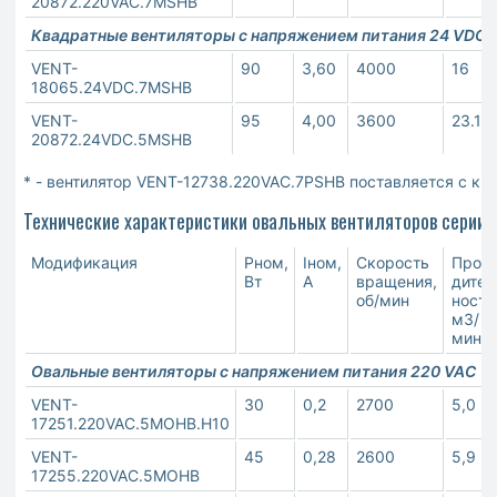
20872.220VAC.7MSHB
Квадратные вентиляторы с напряжением питания 24 VDC
VENT-
90
3,60
4000
16
18065.24VDC.7MSHB
VENT-
95
4,00
3600
23.1
20872.24VDC.5MSHB
* - вентилятор VENT-12738.220VAC.7PSHB поставляется с кр
Технические характеристики овальных вентиляторов серии V
Модификация
Pном,
Iном,
Скорость
Произ
Вт
А
вращения,
дител
об/мин
ность
м3/
мин**
Овальные вентиляторы с напряжением питания 220 VAC
VENT-
30
0,2
2700
5,0
17251.220VAC.5MOHB.H10
VENT-
45
0,28
2600
5,9
17255.220VAC.5MOHB