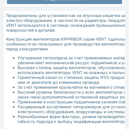
Предназначены для установки как на впускные решетки шка
электро-оборудования, в частности на радиаторы твердотел
VENT используются в системах охлаждения промышленного 
поверхностей и деталей.
Конструкция вентиляторов KIPPRIBOR серии VENT тщательно
особенности ис-пользуемых для производства вентилятор
перед конкурентами:
Улучшенная теплоотдача за счет применяемых материа
увеличи-вает механический ресурс подшипников и рас
Высокая степень защиты вентиляторов, обусловленная
использовать вентиляторы VENT во влажных и пыльных
Герметичный канал со степенью защиты IP55 предохра
нем от двигателя до клеммника провода.
За счет применения крыльчатки из магниевого сплава
Высокий уровень безопасности у всех вентиляторов о
заказ-чика) дополнительной установкой защитных реш
Применение в конструкции подшипников качения повы
Расширенный ассортимент типоразмеров для установк
электронного оборудования, воздуховоды и системы 
Разнообразные форм-факторы, уровни производительн
гибкость подхода к выбору модификации вентилятора 