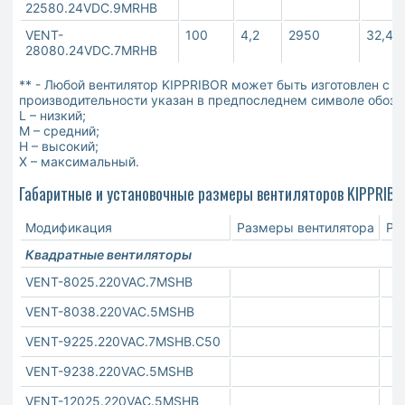
22580.24VDC.9MRHB
VENT-
100
4,2
2950
32,4
28080.24VDC.7MRHB
** - Любой вентилятор KIPPRIBOR может быть изготовлен с 
производительности указан в предпоследнем символе обозн
L – низкий;
M – средний;
H – высокий;
X – максимальный.
Габаритные и установочные размеры вентиляторов KIPPRIBO
Модификация
Размеры вентилятора
Ра
Квадратные вентиляторы
VENT-8025.220VAC.7MSHB
VENT-8038.220VAC.5MSHB
VENT-9225.220VAC.7MSHB.C50
VENT-9238.220VAC.5MSHB
VENT-12025.220VAC.5MSHB