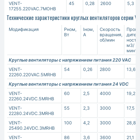
VENT-
45
0,28
2600
5,3
17255.220VAC.7MOHB
Технические характеристики круглых вентиляторов серии VE
Модификация
Pном,
Iном,
Скорость
Произ
Вт
А
вращения,
дител
об/мин
ность,
м3/
мин**
Круглые вентиляторы с напряжением питания 220 VAC
VENT-
54
0,26
2800
13,6
22260.220VAC.5MRHB
Круглые вентиляторы с напряжением питания 24 VDC
VENT-
60
2,5
4000
19,2
22260.24VDC.5MRHB
VENT-
55
2,3
3000
17,5
22280.24VDC.3MRHB
VENT-
100
4,2
3000
28,8
25490.24VDC.3MRHB
VENT-
86
3,6
3600
21,1