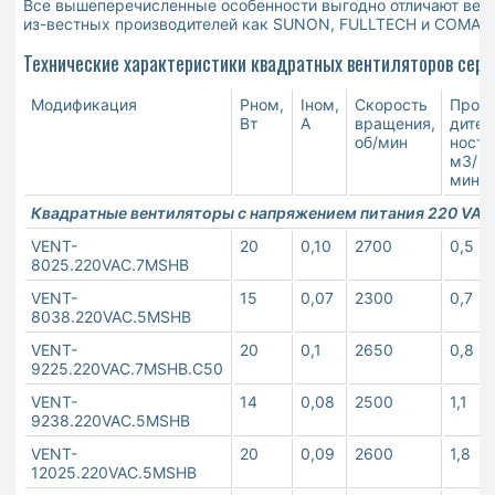
Все вышеперечисленные особенности выгодно отличают вент
из-вестных производителей как SUNON, FULLTECH и COMAIR
Технические характеристики квадратных вентиляторов сери
Модификация
Pном,
Iном,
Скорость
Произ
Вт
А
вращения,
дител
об/мин
ность
м3/
мин**
Квадратные вентиляторы с напряжением питания 220 VAC
VENT-
20
0,10
2700
0,5
8025.220VAC.7MSHB
VENT-
15
0,07
2300
0,7
8038.220VAC.5MSHB
VENT-
20
0,1
2650
0,8
9225.220VAC.7MSHB.C50
VENT-
14
0,08
2500
1,1
9238.220VAC.5MSHB
VENT-
20
0,09
2600
1,8
12025.220VAC.5MSHB