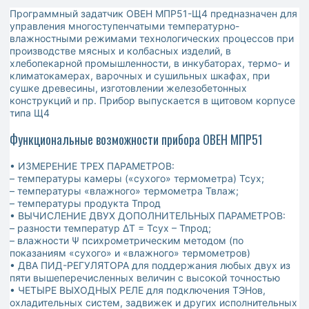
Программный задатчик ОВЕН МПР51-Щ4 предназначен для
управления многоступенчатыми температурно-
влажностными режимами технологических процессов при
производстве мясных и колбасных изделий, в
хлебопекарной промышленности, в инкубаторах, термо- и
климатокамерах, варочных и сушильных шкафах, при
сушке древесины, изготовлении железобетонных
конструкций и пр. Прибор выпускается в щитовом корпусе
типа Щ4
Функциональные возможности прибора ОВЕН МПР51
• ИЗМЕРЕНИЕ ТРЕХ ПАРАМЕТРОВ:
– температуры камеры («сухого» термометра) Тсух;
– температуры «влажного» термометра Твлаж;
– температуры продукта Тпрод
• ВЫЧИСЛЕНИЕ ДВУХ ДОПОЛНИТЕЛЬНЫХ ПАРАМЕТРОВ:
– разности температур ΔТ = Тсух – Тпрод;
– влажности Ψ психрометрическим методом (по
показаниям «сухого» и «влажного» термометров)
• ДВА ПИД-РЕГУЛЯТОРА для поддержания любых двух из
пяти вышеперечисленных величин с высокой точностью
• ЧЕТЫРЕ ВЫХОДНЫХ РЕЛЕ для подключения ТЭНов,
охладительных систем, задвижек и других исполнительных