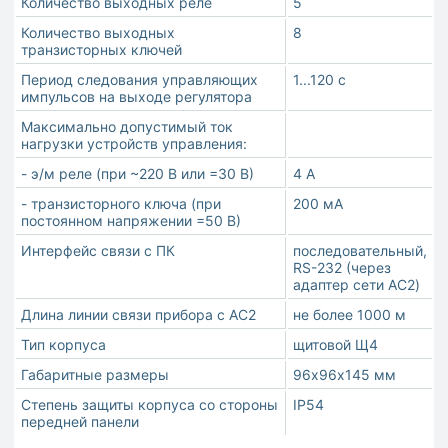
Количество выходных реле
5
Количество выходных
8
транзисторных ключей
Период следования управляющих
1...120 с
импульсов на выходе регулятора
Максимально допустимый ток
нагрузки устройств управления:
- э/м реле (при ~220 В или =30 В)
4 А
- транзисторного ключа (при
200 мА
постоянном напряжении =50 В)
Интерфейс связи с ПК
последовательный,
RS-232 (через
адаптер сети АС2)
Длина линии связи прибора с АС2
не более 1000 м
Тип корпуса
щитовой Щ4
Габаритные размеры
96х96х145 мм
Степень защиты корпуса со стороны
IP54
передней панели