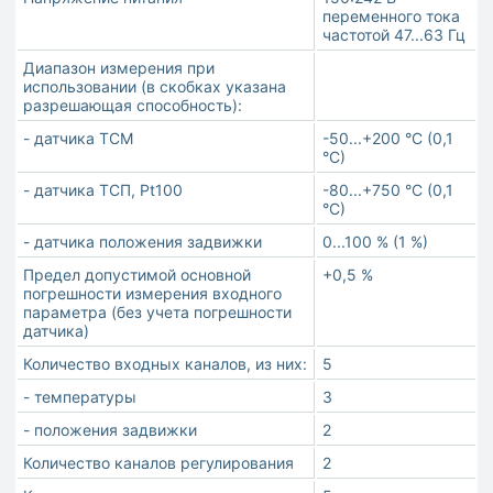
переменного тока
частотой 47...63 Гц
Диапазон измерения при
использовании (в скобках указана
разрешающая способность):
- датчика ТСМ
-50...+200 °С (0,1
°С)
- датчика ТСП, Pt100
-80...+750 °С (0,1
°С)
- датчика положения задвижки
0...100 % (1 %)
Предел допустимой основной
+0,5 %
погрешности измерения входного
параметра (без учета погрешности
датчика)
Количество входных каналов, из них:
5
- температуры
3
- положения задвижки
2
Количество каналов регулирования
2