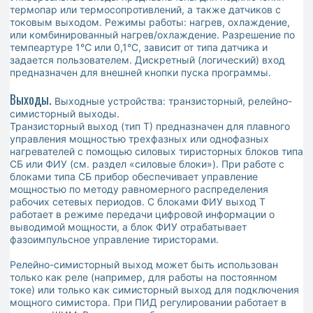
термопар или термосопротивлений, а также датчиков с
токовым выходом. Режимы работы: нагрев, охлаждение,
или комбинированный нагрев/охлаждение. Разрешение по
темпеартуре 1°С или 0,1°С, зависит от типа датчика и
задается пользователем. Дискретный (логический) вход
предназначен для внешней кнопки пуска программы.
Выходы.
Выходные устройства: транзисторный, релейно-
симисторный выходы.
Транзисторный выход (тип Т) предназначен для плавного
управления мощностью трехфазных или однофазных
нагревателей с помощью силовых тиристорных блоков типа
СБ или ФИУ (см. раздел «силовые блоки»). При работе с
блоками типа СБ прибор обеспечивает управление
мощностью по методу равномерного распределения
рабочих сетевых периодов. С блоками ФИУ выход Т
работает в режиме передачи цифровой информации о
выводимой мощности, а блок ФИУ отрабатывает
фазоимпульсное управление тиристорами.
Релейно-симисторный выход может быть использован
только как реле (например, для работы на постоянном
токе) или только как симисторный выход для подключения
мощного симистора. При ПИД регулировании работает в