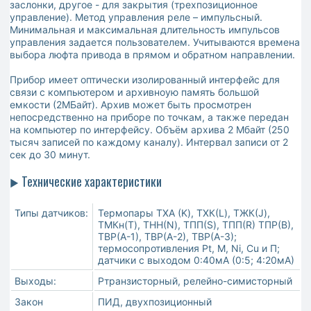
заслонки, другое - для закрытия (трехпозиционное
управление). Метод управления реле – импульсный.
Минимальная и максимальная длительность импульсов
управления задается пользователем. Учитываются времена
выбора люфта привода в прямом и обратном направлении.
Прибор имеет оптически изолированный интерфейс для
связи с компьютером и архивноую память большой
емкости (2МБайт). Архив может быть просмотрен
непосредственно на приборе по точкам, а также передан
на компьютер по интерфейсу. Объём архива 2 Мбайт (250
тысяч записей по каждому каналу). Интервал записи от 2
сек до 30 минут.
Технические характеристики
►
Типы датчиков:
Термопары ТХА (K), ТХК(L), ТЖК(J),
ТМКн(T), ТНН(N), ТПП(S), ТПП(R) ТПР(В),
ТВР(А-1), ТВР(А-2), ТВР(А-3);
термосопротивления Pt, M, Ni, Cu и П;
датчики с выходом 0:40мА (0:5; 4:20мА)
Выходы:
Ртранзисторный, релейно-симисторный
Закон
ПИД, двухпозиционный