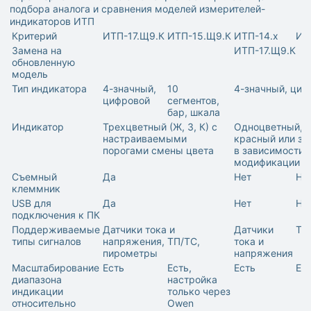
подбора аналога и сравнения моделей измерителей-
индикаторов ИТП
Критерий
ИТП-17.Щ9.К
ИТП-15.Щ9.К
ИТП-14.х
ИТ
Замена на
ИТП-17.Щ9.К
обновленную
модель
Тип индикатора
4-значный,
10
4-значный, циф
цифровой
сегментов,
бар, шкала
Индикатор
Трехцветный (Ж, З, К) с
Одноцветный,
настраиваемыми
красный или зе
порогами смены цвета
в зависимости 
модификации
Съемный
Да
Нет
Не
клеммник
USB для
Да
Нет
Не
подключения к ПК
Поддерживаемые
Датчики тока и
Датчики
ТП
типы сигналов
напряжения, ТП/ТС,
тока и
пирометры
напряжения
Масштабирование
Есть
Есть,
Есть
Ес
диапазона
настройка
индикации
только через
относительно
Owen