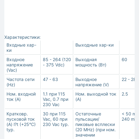
Характеристики:
Входные хар-
Выходные хар-ки
ки
Входное
85 - 264 (120
Выходная
60
напряжение
- 375 Vdc)
мощность (Вт)
(Vac)
Частота сети
47 - 63
Выходное
22 - 28
(Hz)
напряжение (V)
Ном. входной
1.1 при 115
Ном. выходной ток
2.5
ток (A)
Vac, 0.7 при
(A)
230 Vac
Кратковр.
30 при 115
Остаточные
< 50 mV 
пусковой ток
Vac, 60 при
пульсации/
240 mV
(A) l?t (+25°C)
230 Vac typ.
пиковые всплески
typ.
(20 MHz) (при ном.
значении