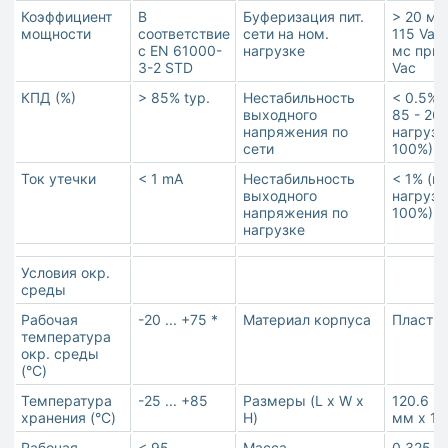
Коэффициент
В
Буферизация пит.
> 20 мс
мощности
соответствие
сети на ном.
115 Vac,
с EN 61000-
нагрузке
мс при 
3-2 STD
Vac
КПД (%)
> 85% typ.
Нестабильность
< 0.5% 
выходного
85 - 264
напряжения по
нагрузк
сети
100%)
Ток утечки
< 1 mA
Нестабильность
< 1% (п
выходного
нагрузк
напряжения по
100%)
нагрузке
Условия окр.
среды
Рабочая
-20 ... +75 *
Материал корпуса
Пластик
температура
окр. среды
(°C)
Температура
-25 ... +85
Размеры (L x W x
120.6 м
хранения (°C)
H)
мм x 11
Рабочая
< 95
Масса
0.325 к