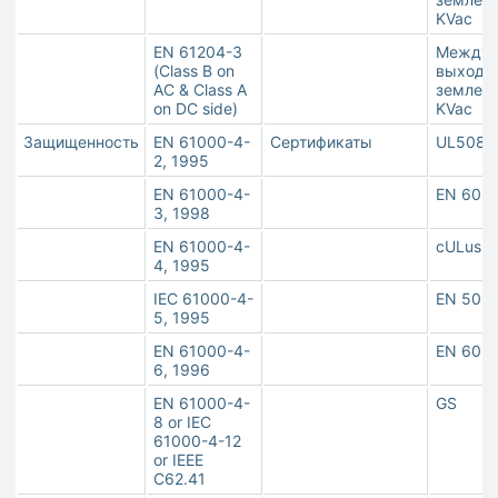
KVac
EN 61204-3
Между
(Class B on
выходо
AC & Class A
землей: 
on DC side)
KVac
Защищенность
EN 61000-4-
Сертификаты
UL508
2, 1995
EN 61000-4-
EN 609
3, 1998
EN 61000-4-
cULus 
4, 1995
IEC 61000-4-
EN 501
5, 1995
EN 61000-4-
EN 602
6, 1996
EN 61000-4-
GS
8 or IEC
61000-4-12
or IEEE
C62.41