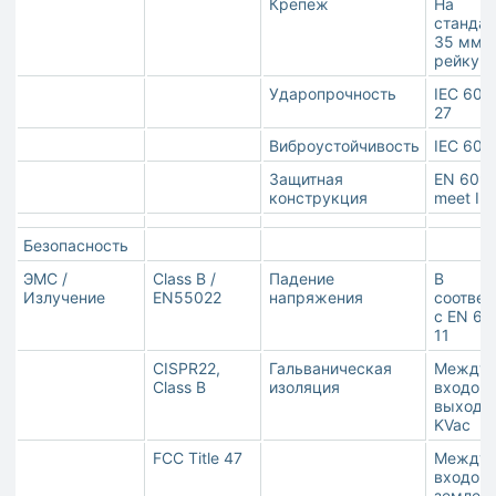
Крепеж
На
станда
35 мм D
рейку
Ударопрочность
IEC 600
27
Виброустойчивость
IEC 600
Защитная
EN 609
конструкция
meet IP
Безопасность
ЭМС /
Class B /
Падение
В
Излучение
EN55022
напряжения
соответ
с EN 61
11
CISPR22,
Гальваническая
Между
Class B
изоляция
входом 
выходом
KVac
FCC Title 47
Между
входом 
землей: 