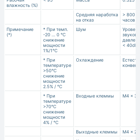
влажность (%)
Средняя наработка
> 800 т
на отказ
часов
Примечание
* При темп.
Шум
Уровен
(*)
-20 ... 0 °C
звуково
снижение
давлени
мощности
< 40dB
1%/1°C
* При
Охлаждение
Естеств
температуре
конвек
>50°C
снижение
мощности
2.5% / °C
* При
Входные клеммы
M4 x 3
температуре
>70°C
снижение
мощности
4% / °C
Выходные клеммы
M4 x 2