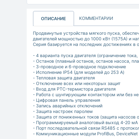
КОММЕНТАРИИ
ОПИСАНИЕ
Продвинутые устройства мягкого пуска, обесп
двигателей мощностью до 1000 кВт (1575А) и на
Серия базируется на последних достижениях в об
- 4 варианта пуска двигателя (ограничение тока
- Останов (плавный останов, останов насоса, п
- 3-проводное и 6-проводное подключение
- Исполнение IP54 (для моделей до 253 А)
- Тепловая защита двигателя
- Отключение всех или некоторых защит
- Вход для PTC-термистора двигателя
- Работа с шунтирующим контактором или без не
- Цифровая панель управления
- Запись аварийных отключений
- Защита настроек паролем
- Защита от пониженных токов (защита насосов о
- Программируемый аналоговый выход 4-20 мА
- Порт последовательной связи RS485 с прото
- Коммуникационные модули ProfiBus, DeviceNet