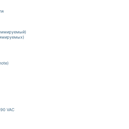
ля
раммируемый)
аммируемых)
mote)
690 VAC