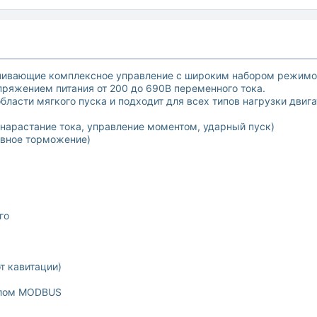
ечивающие комплексное управление с широким набором режимо
пряжением питания от 200 до 690В переменного тока.
ласти мягкого пуска и подходит для всех типов нагрузки двига
, нарастание тока, управление моментом, ударный пуск)
лавное торможение)
го
т кавитации)
колом MODBUS