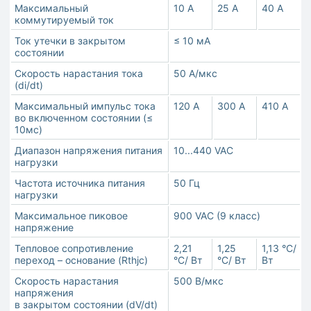
Максимальный
10 A
25 A
40 A
коммутируемый ток
Ток утечки в закрытом
≤ 10 мА
состоянии
Скорость нарастания тока
50 А/мкс
(di/dt)
Максимальный импульс тока
120 А
300 А
410 А
во включенном состоянии (≤
10мс)
Диапазон напряжения питания
10...440 VAC
нагрузки
Частота источника питания
50 Гц
нагрузки
Максимальное пиковое
900 VAC (9 класс)
напряжение
Тепловое сопротивление
2,21
1,25
1,13 °С/
переход – основание (Rthjc)
°С/ Вт
°С/ Вт
Вт
Скорость нарастания
500 В/мкс
напряжения
в закрытом состоянии (dV/dt)