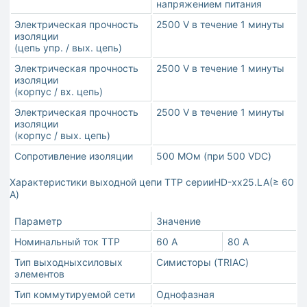
напряжением питания
Электрическая прочность
2500 V в течение 1 минуты
изоляции
(цепь упр. / вых. цепь)
Электрическая прочность
2500 V в течение 1 минуты
изоляции
(корпус / вх. цепь)
Электрическая прочность
2500 V в течение 1 минуты
изоляции
(корпус / вых. цепь)
Сопротивление изоляции
500 МОм (при 500 VDC)
Характеристики выходной цепи ТТР серииHD-хх25.LA(≥ 60
А)
Параметр
Значение
Номинальный ток ТТР
60 A
80 A
Тип выходныхсиловых
Симисторы (TRIAC)
элементов
Тип коммутируемой сети
Однофазная