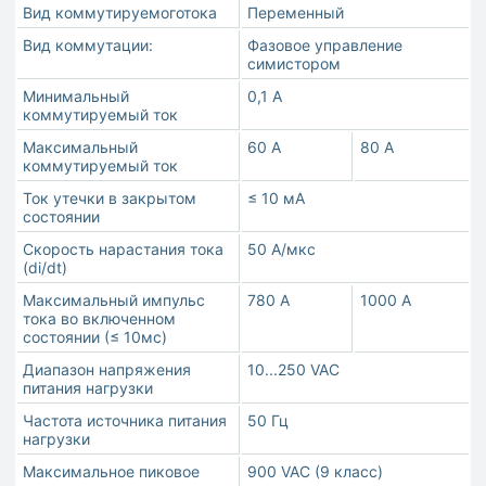
Вид коммутируемоготока
Переменный
Вид коммутации:
Фазовое управление
симистором
Минимальный
0,1 А
коммутируемый ток
Максимальный
60 A
80 A
коммутируемый ток
Ток утечки в закрытом
≤ 10 мА
состоянии
Скорость нарастания тока
50 А/мкс
(di/dt)
Максимальный импульс
780 А
1000 А
тока во включенном
состоянии (≤ 10мс)
Диапазон напряжения
10...250 VAC
питания нагрузки
Частота источника питания
50 Гц
нагрузки
Максимальное пиковое
900 VAC (9 класс)