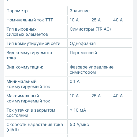
Параметр
Значение
Номинальный ток ТТР
10 A
25 A
40 A
Тип выходных
Симисторы (TRIAC)
силовых элементов
Тип коммутируемой сети
Однофазная
Вид коммутируемого
Переменный
тока
Вид коммутации:
Фазовое управление
симистором
Минимальный
0,1 А
коммутируемый ток
Максимальный
10 A
25 A
40 A
коммутируемый ток
Ток утечки в закрытом
≤ 10 мА
состоянии
Скорость нарастания тока
50 А/мкс
(di/dt)