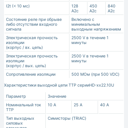
I2t (< 10 мс)
128
450
840
А2с
А2с
А2с
Состояние реле при обрыве
Включено с
либо отсутствии входного
минимальным
сигнала
выходным напряжением
Электрическая прочность
2500 V в течение 1
изоляции
минуты
(корпус / вх. цепь)
Электрическая прочность
2500 V в течение 1
изоляции
минуты
(корпус / вых. цепь)
Сопротивление изоляции
500 МОм (при 500 VDC)
Характеристики выходной цепи ТТР серииHD-хх22.10U
Параметр
Значение
Номинальный ток
10 A
25 A
40 A
ТТР
Тип выходных
Симисторы (TRIAC)
силовых
элементов