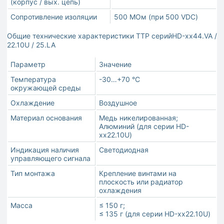
(корпус / вых. цепь)
Сопротивление изоляции
500 МОм (при 500 VDC)
Общие технические характеристики ТТР серийHD-хх44.VA /
22.10U / 25.LA
Параметр
Значение
Температура
-30…+70 °С
окружающей среды
Охлаждение
Воздушное
Материал основания
Медь никелированная;
Алюминий (для серии HD-
хх22.10U)
Индикация наличия
Светодиодная
управляющего сигнала
Тип монтажа
Крепление винтами на
плоскость или радиатор
охлаждения
Масса
≤ 150 г;
≤ 135 г (для серии HD-хх22.10U)