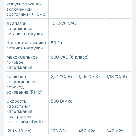
импульс тока во
включенном
состоянии (≤ 10мс)
Диапазон
10...220 VAC
напряжения
питания нагрузки
Частота источника
50 Гц
питания нагрузки
Максимальное
600 VAC (6 класс)
пиковое
напряжение
Тепловое
2,21 °С/ Вт
1,25 °С/ Вт
1,13 °С/ Вт
сопротивление
переход –
основание (Rthjc)
Скорость
500 В/мкс
нарастания
напряжения
в закрытом
состоянии (dV/dt)
I2t (< 10 мс)
128 А2с
450 А2с
840 А2с