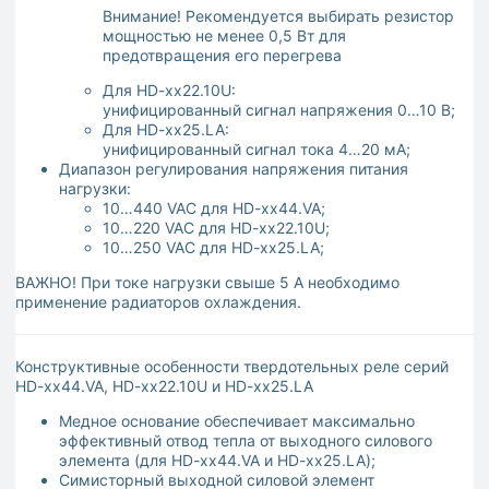
Внимание! Рекомендуется выбирать резистор
мощностью не менее 0,5 Вт для
предотвращения его перегрева
​​Для HD-xx22.10U:
унифицированный сигнал напряжения 0…10 В;
​​Для HD-xx25.LA:
унифицированный сигнал тока 4…20 мА;
Диапазон регулирования напряжения питания
нагрузки:
10…440 VAC для HD-xx44.VA;
10…220 VAC для HD-xx22.10U;
10…250 VAC для HD-xx25.LA;
ВАЖНО! При токе нагрузки свыше 5 А необходимо
применение радиаторов охлаждения.
Конструктивные особенности твердотельных реле серий
HD-xx44.VA, HD-xx22.10U и HD-xx25.LA
Медное основание обеспечивает максимально
эффективный отвод тепла от выходного силового
элемента (для HD-xx44.VA и HD-xx25.LA);
Симисторный выходной силовой элемент