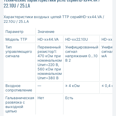
22.10U / 25.LA
Характеристики входных цепей ТТР серийHD-хх44.VA /
22.10U / 25.LA
Параметр
Значение
Модель ТТР
HD-хх44.VA
HD-хх22.10U
HD-хх2
Тип
Переменный
Унифицированный
Унифиц
управляющего
резистор1:
сигнал
сигнал 
сигнала
470 кОм при
напряжения 0…10
мА
номинальном
В 2
Uпит=220 В,
560 кОм при
номинальном
Uпит=380 В
Входное
—
≥ 4 кОм
≤ 0,4 к
сопротивление
Гальваническая
Нет
Есть
развязка с
выходной
цепью