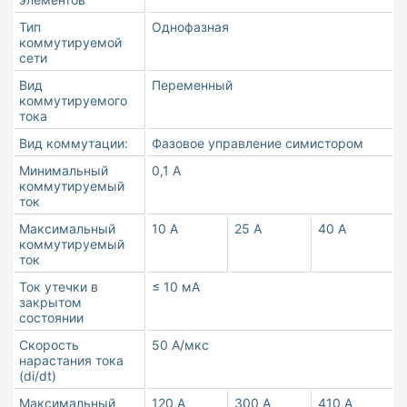
Тип
Однофазная
коммутируемой
сети
Вид
Переменный
коммутируемого
тока
Вид коммутации:
Фазовое управление симистором
Минимальный
0,1 А
коммутируемый
ток
Максимальный
10 A
25 A
40 A
коммутируемый
ток
Ток утечки в
≤ 10 мА
закрытом
состоянии
Скорость
50 А/мкс
нарастания тока
(di/dt)
Максимальный
120 А
300 А
410 А