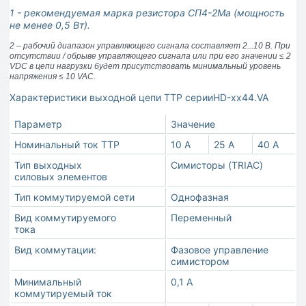
1 - рекомендуемая марка резистора СП4-2Ма (мощность
не менее 0,5 Вт).
2 – рабочий диапазон управляющего сигнала составляет 2...10 В. При
отсутствии / обрыве управляющего сигнала или при его значении ≤ 2
VDC в цепи нагрузки будет присутствовать минимальный уровень
напряжения ≤ 10 VAC.
Характеристики выходной цепи ТТР серииHD-хх44.VA
Параметр
Значение
Номинальный ток ТТР
10 A
25 A
40 A
Тип выходных
Симисторы (TRIAC)
силовых элементов
Тип коммутируемой сети
Однофазная
Вид коммутируемого
Переменный
тока
Вид коммутации:
Фазовое управление
симистором
Минимальный
0,1 А
коммутируемый ток