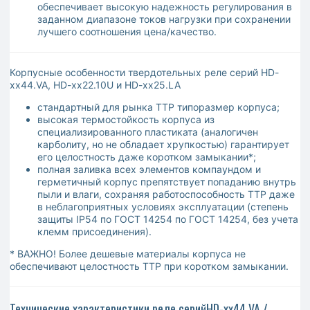
обеспечивает высокую надежность регулирования в
заданном диапазоне токов нагрузки при сохранении
лучшего соотношения цена/качество.
Корпусные особенности твердотельных реле серий HD-
xx44.VA, HD-xx22.10U и HD-xx25.LA
стандартный для рынка ТТР типоразмер корпуса;
высокая термостойкость корпуса из
специализированного пластиката (аналогичен
карболиту, но не обладает хрупкостью) гарантирует
его целостность даже коротком замыкании*;
полная заливка всех элементов компаундом и
герметичный корпус препятствует попаданию внутрь
пыли и влаги, сохраняя работоспособность ТТР даже
в неблагоприятных условиях эксплуатации (степень
защиты IP54 по ГОСТ 14254 по ГОСТ 14254, без учета
клемм присоединения).
* ВАЖНО! Более дешевые материалы корпуса не
обеспечивают целостность ТТР при коротком замыкании.
Технические характеристики реле серийHD-хх44.VA /