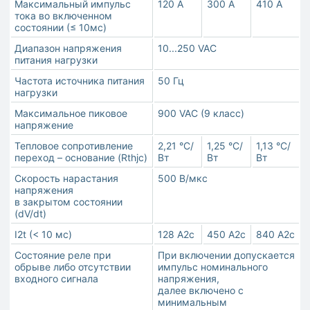
Максимальный импульс
120 А
300 А
410 А
тока во включенном
состоянии (≤ 10мс)
Диапазон напряжения
10...250 VAC
питания нагрузки
Частота источника питания
50 Гц
нагрузки
Максимальное пиковое
900 VAC (9 класс)
напряжение
Тепловое сопротивление
2,21 °С/
1,25 °С/
1,13 °С/
переход – основание (Rthjc)
Вт
Вт
Вт
Скорость нарастания
500 В/мкс
напряжения
в закрытом состоянии
(dV/dt)
I2t (< 10 мс)
128 А2с
450 А2с
840 А2с
Состояние реле при
При включении допускается
обрыве либо отсутствии
импульс номинального
входного сигнала
напряжения,
далее включено с
минимальным