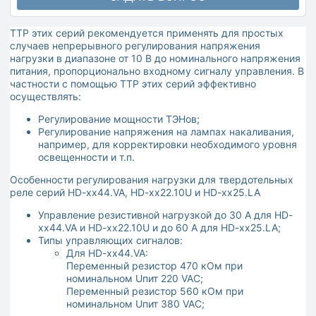
ТТР этих серий рекомендуется применять для простых
случаев непрерывного регулирования напряжения
нагрузки в диапазоне от 10 В до номинального напряжения
питания, пропорционально входному сигналу управления. В
частности с помощью ТТР этих серий эффективно
осуществлять:
Регулирование мощности ТЭНов;
Регулирование напряжения на лампах накаливания,
например, для корректировки необходимого уровня
освещенности и т.п.
Особенности регулирования нагрузки для твердотельных
реле серий HD-xx44.VA, HD-xx22.10U и HD-xx25.LA
Управление резистивной нагрузкой до 30 А для HD-
xx44.VA и HD-xx22.10U и до 60 А для HD-xx25.LA;
Типы управляющих сигналов:
Для HD-xx44.VA:
Переменный резистор 470 кОм при
номинальном Uпит 220 VAC;
Переменный резистор 560 кОм при
номинальном Uпит 380 VAC;