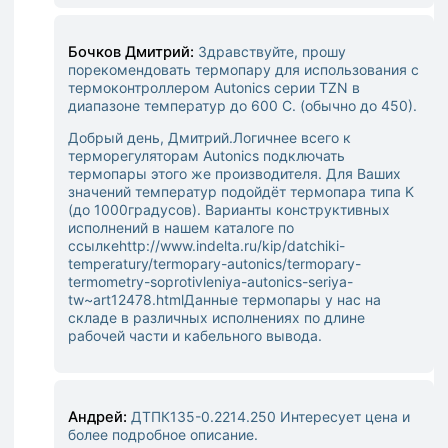
Бочков Дмитрий:
Здравствуйте, прошу
порекомендовать термопару для использования с
термоконтроллером Autonics серии TZN в
диапазоне температур до 600 С. (обычно до 450).
Добрый день, Дмитрий.
Логичнее всего к
терморегуляторам Autonics подключать
термопары этого же производителя. Для Ваших
значений температур подойдёт термопара типа K
(до 1000градусов). Варианты конструктивных
исполнений в нашем каталоге по
ссылке
http://www.indelta.ru/kip/datchiki-
temperatury/termopary-autonics/termopary-
termometry-soprotivleniya-autonics-seriya-
tw~art12478.html
Данные термопары у нас на
складе в различных исполнениях по длине
рабочей части и кабельного вывода.
Андрей:
ДТПК135-0.2214.250 Интересует цена и
более подробное описание.