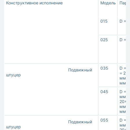
Конструктивное исполнение
Модель
Пара
015
D = 
025
D = 
035
D = 
Подвижный
= 20
штуцер
мм**
мм
045
D = 1
мм,M
20×1
мм**
мм
055
D = 1
Подвижный
мм,M
штуцер
20×1