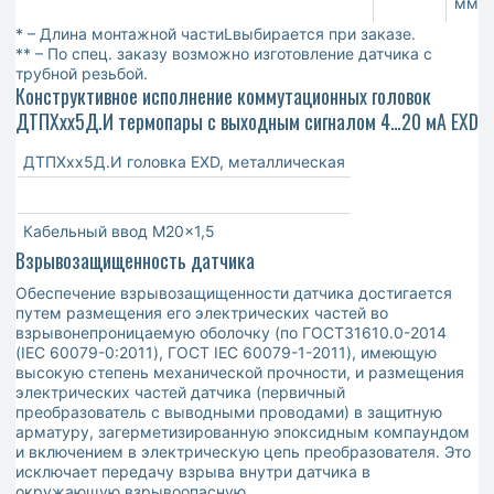
мм
* – Длина монтажной частиLвыбирается при заказе.
** – По спец. заказу возможно изготовление датчика с
трубной резьбой.
Конструктивное исполнение коммутационных головок
ДТПХхх5Д.И термопары с выходным сигналом 4…20 мА EXD
ДТПХхх5Д.И головка EХD, металлическая
Кабельный ввод М20×1,5
Взрывозащищенность датчика
Обеспечение взрывозащищенности датчика достигается
путем размещения его электрических частей во
взрывонепроницаемую оболочку (по ГОСТ31610.0-2014
(IEC 60079-0:2011), ГОСТ IEC 60079-1-2011), имеющую
высокую степень механической прочности, и размещения
электрических частей датчика (первичный
преобразователь с выводными проводами) в защитную
арматуру, загерметизированную эпоксидным компаундом
и включением в электрическую цепь преобразователя. Это
исключает передачу взрыва внутри датчика в
окружающую взрывоопасную