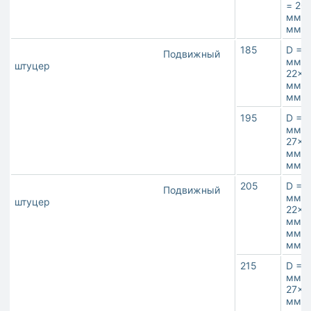
= 20
мм**
мм
185
D = 1
Подвижный
мм,M
штуцер
22×1
мм**
мм
195
D = 1
мм,M
27×2
мм**
мм
205
D = 1
Подвижный
мм,M
штуцер
22×1
мм**
ммR 
мм
215
D = 1
мм,M
27×2
мм**