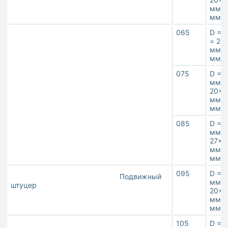
мм**
мм
065
D = 
= 20
мм**
мм
075
D = 1
мм,M
20×1
мм**
мм
085
D = 1
мм,M
27×2
мм**
мм
095
D = 1
Подвижный
мм,M
штуцер
20×1
мм**
мм
105
D = 