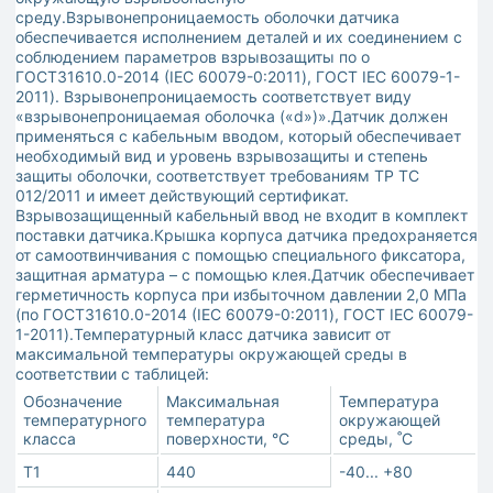
среду.Взрывонепроницаемость оболочки датчика
обеспечивается исполнением деталей и их соединением с
соблюдением параметров взрывозащиты по о
ГОСТ31610.0-2014 (IEC 60079-0:2011), ГОСТ IEC 60079-1-
2011). Взрывонепроницаемость соответствует виду
«взрывонепроницаемая оболочка («d»)».Датчик должен
применяться с кабельным вводом, который обеспечивает
необходимый вид и уровень взрывозащиты и степень
защиты оболочки, соответствует требованиям ТР ТС
012/2011 и имеет действующий сертификат.
Взрывозащищенный кабельный ввод не входит в комплект
поставки датчика.Крышка корпуса датчика предохраняется
от самоотвинчивания с помощью специального фиксатора,
защитная арматура – с помощью клея.Датчик обеспечивает
герметичность корпуса при избыточном давлении 2,0 МПа
(по ГОСТ31610.0-2014 (IEC 60079-0:2011), ГОСТ IEC 60079-
1-2011).Температурный класс датчика зависит от
максимальной температуры окружающей среды в
соответствии с таблицей:
Обозначение
Максимальная
Температура
температурного
температура
окружающей
класса
поверхности, °С
среды, ˚С
Т1
440
-40... +80