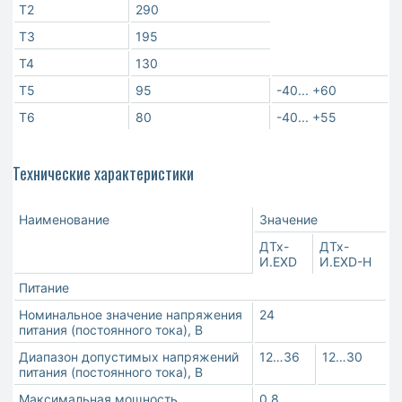
Т2
290
Т3
195
Т4
130
Т5
95
-40... +60
Т6
80
-40... +55
Технические характеристики
Наименование
Значение
ДТх-
ДТх-
И.EXD
И.EXD-H
Питание
Номинальное значение напряжения
24
питания (постоянного тока), В
Диапазон допустимых напряжений
12…36
12…30
питания (постоянного тока), В
Максимальная мощность
0,8