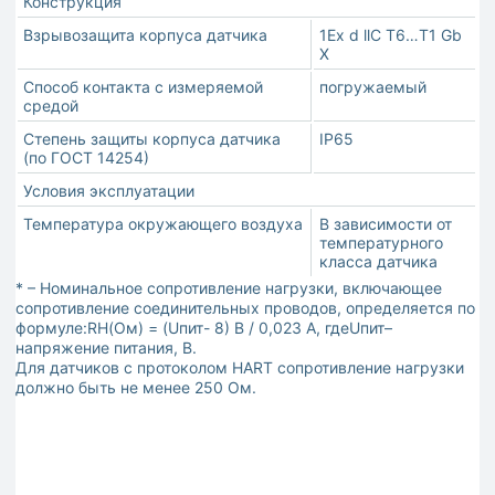
Конструкция
Взрывозащита корпуса датчика
1Ex d llC T6…Т1 Gb
X
Способ контакта с измеряемой
погружаемый
средой
Степень защиты корпуса датчика
IP65
(по ГОСТ 14254)
Условия эксплуатации
Температура окружающего воздуха
В зависимости от
температурного
класса датчика
* – Номинальное сопротивление нагрузки, включающее
сопротивление соединительных проводов, определяется по
формуле:RН(Ом) = (Uпит- 8) В / 0,023 А, гдеUпит–
напряжение питания, В.
Для датчиков с протоколом HART сопротивление нагрузки
должно быть не менее 250 Ом.