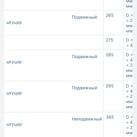
ммR 
мм
265
D = 
Подвижный
= 22×
штуцер
мм**
мм
275
D = 
= 4,
285
D = 
Подвижный
= 4,
штуцер
= 20
ммS 
мм
295
D = 
Подвижный
= 4,
штуцер
= 20
ммS 
мм
365
D = 
Неподвижный
= 4,
штуцер
= 20
ммS 