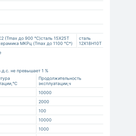
2 (Tmax до 900 °С)сталь 15Х25Т
сталь
керамика МКРц (Tmax до 1100 °С*)
12Х18Н10Т
е
.д.с. не превышает 1 %
тура
Продолжительность
тации,°С
эксплуатации,ч
10000
2000
100
10000
1000