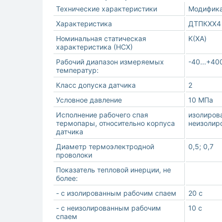
Технические характеристики
Модифика
Характеристика
ДТПКХХ4
Номинальная статическая
K(ХА)
характеристика (НСХ)
Рабочий диапазон измеряемых
-40...+40
температур:
Класс допуска датчика
2
Условное давление
10 МПа
Исполнение рабочего спая
изолиров
термопары, относительно корпуса
неизолир
датчика
Диаметр термоэлектродной
0,5; 0,7
проволоки
Показатель тепловой инерции, не
более:
- с изолированным рабочим спаем
20 с
- с неизолированным рабочим
10 с
спаем