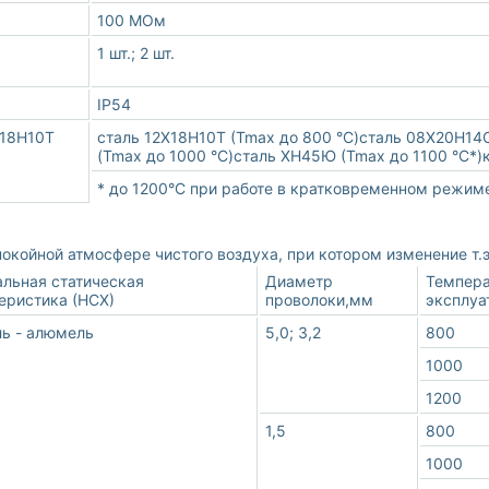
100 МОм
1 шт.; 2 шт.
IP54
Х18Н10Т
сталь 12Х18Н10Т (Tmax до 800 °С)сталь 08Х20Н14C
(Tmax до 1000 °С)сталь ХН45Ю (Tmax до 1100 °С*)
* до 1200°С при работе в кратковременном режим
койной атмосфере чистого воздуха, при котором изменение т.э
льная статическая
Диаметр
Темпера
еристика (НСХ)
проволоки,мм
эксплуа
ь - алюмель
5,0; 3,2
800
1000
1200
1,5
800
1000