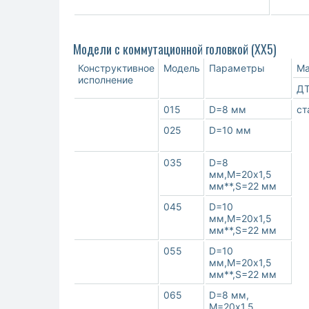
Модели с коммутационной головкой (ХХ5)
Конструктивное
Модель
Параметры
Ма
исполнение
Д
015
D=8 мм
ст
025
D=10 мм
035
D=8
мм,M=20х1,5
мм**,S=22 мм
045
D=10
мм,M=20х1,5
мм**,S=22 мм
055
D=10
мм,M=20х1,5
мм**,S=22 мм
065
D=8 мм,
M=20х1,5