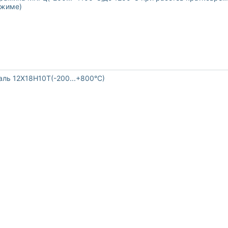
жиме)
аль 12Х18Н10Т(-200...+800°С)