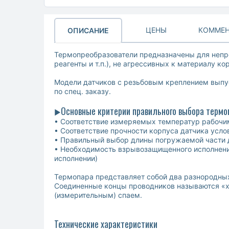
ЦЕНЫ
КОММЕН
ОПИСАНИЕ
Термопреобразователи предназначены для непре
реагенты и т.п.), не агрессивных к материалу ко
Модели датчиков с резьбовым креплением выпус
по спец. заказу.
Основные критерии правильного выбора терм
►
• Соответствие измеряемых температур рабочи
• Соответствие прочности корпуса датчика усл
• Правильный выбор длины погружаемой части д
• Необходимость взрывозащищенного исполнени
исполнении)
Термопара представляет собой два разнородны
Соединенные концы проводников называются «х
(измерительным) спаем.
Технические характеристики