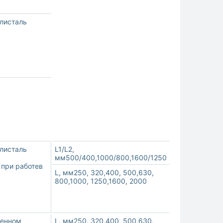
илисталь
илисталь
L1/L2,
мм500/400,1000/800,1600/1250
 при работев
L, мм250, 320,400, 500,630,
800,1000, 1250,1600, 2000
менном
L, мм250, 320,400, 500,630,