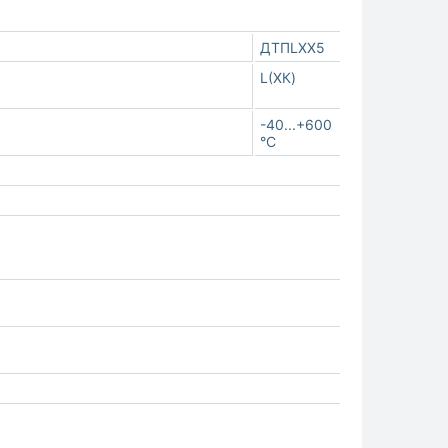
ДТПLХХ5
L(ХК)
-40...+600
°С