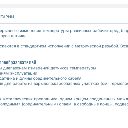
ТАРИИ
рывного измерения температуры различных рабочих сред (пар,
рпуса датчика.
каются в стандартном исполнении с метрической резьбой. Воз
опреобразователей
м диапазонам измерений датчиков температуры
овиям эксплуатации
атчика и длины соединительного кабеля
я для работы на взрывопожароопасных участках (см. Термоп
х металлических проводника, одним концом соединенных межд
олодным» (соединительным) спаем, а свободные концы, подв