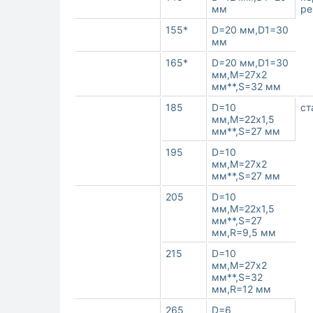
мм
ре
155*
D=20 мм,D1=30
мм
165*
D=20 мм,D1=30
мм,M=27х2
мм**,S=32 мм
185
D=10
ст
мм,M=22х1,5
мм**,S=27 мм
195
D=10
мм,M=27х2
мм**,S=27 мм
205
D=10
мм,M=22х1,5
мм**,S=27
мм,R=9,5 мм
215
D=10
мм,M=27х2
мм**,S=32
мм,R=12 мм
265
D=6