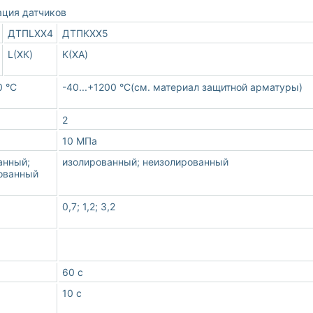
ция датчиков
ДТПLХХ4
ДТПКХХ5
L(ХК)
K(ХА)
0 °С
-40...+1200 °С(см. материал защитной арматуры)
2
10 МПа
анный;
изолированный; неизолированный
ованный
0,7; 1,2; 3,2
60 с
10 с