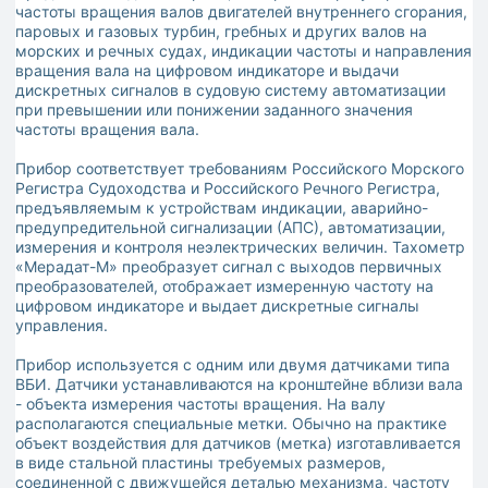
частоты вращения валов двигателей внутреннего сгорания,
паровых и газовых турбин, гребных и других валов на
морских и речных судах, индикации частоты и направления
вращения вала на цифровом индикаторе и выдачи
дискретных сигналов в судовую систему автоматизации
при превышении или понижении заданного значения
частоты вращения вала.
Прибор соответствует требованиям Российского Морского
Регистра Судоходства и Российского Речного Регистра,
предъявляемым к устройствам индикации, аварийно-
предупредительной сигнализации (АПС), автоматизации,
измерения и контроля неэлектрических величин. Тахометр
«Мерадат-М» преобразует сигнал с выходов первичных
преобразователей, отображает измеренную частоту на
цифровом индикаторе и выдает дискретные сигналы
управления.
Прибор используется с одним или двумя датчиками типа
ВБИ. Датчики устанавливаются на кронштейне вблизи вала
- объекта измерения частоты вращения. На валу
располагаются специальные метки. Обычно на практике
объект воздействия для датчиков (метка) изготавливается
в виде стальной пластины требуемых размеров,
соединенной с движущейся деталью механизма, частоту