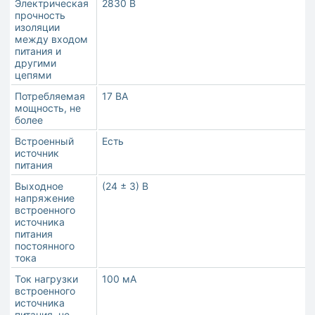
Электрическая
2830 В
прочность
изоляции
между входом
питания и
другими
цепями
Потребляемая
17 ВА
мощность, не
более
Встроенный
Есть
источник
питания
Выходное
(24 ± 3) В
напряжение
встроенного
источника
питания
постоянного
тока
Ток нагрузки
100 мА
встроенного
источника
питания, не