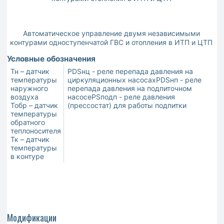
Автоматическое управление двумя независимыми
контурами одноступенчатой ГВС и отопления в ИТП и ЦТП
к
Условные обозначения
Тн – датчик
PDSнц - реле перепада давления на
температуры
циркуляционных насосахPDSнп - реле
наружного
перепада давления на подпиточном
воздуха
насосеPSподп - реле давления
Тобр – датчик
(прессостат) для работы подпитки
температуры
обратного
теплоносителя
Тк – датчик
температуры
в контуре
Модификации