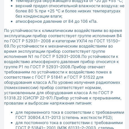
температура окружающего воздуха от -20 до +55 °С;
верхний предел относительной влажности воздуха: не
более 80 % при +25 °С и более низких температурах
без конденсации влаги;
атмосферное давление от 84 до 106 кПа.
По устойчивости к климатическим воздействиям во время
эксплуатации прибор соответствует группе исполнения В4
по ГОСТ Р 52931– 2008 и категории УХЛ4 по ГОСТ 15150–
69.По устойчивости к механическим воздействиям во
время эксплуатации прибор соответствует группе
исполнения N1 по ГОСТ Р 52931–2008.По устойчивости к
воздействию атмосферного давления прибор относится к
группе Р1 по ГОСТ Р 52931–2008.Прибор отвечает
требованиям по устойчивости к воздействию помех в
соответствии с ГОСТ Р 51841 и ГОСТ Р 51522 для
оборудования класса А.По уровню излучения радиопомех
(помехоэмессии) прибор соответствует нормам,
установленным для оборудования класса А по ГОСТ Р
51318.22 (СИСПР 22–97).Прибор устойчив к прерываниям,
провалам и выбросам напряжения питания:
для переменного тока в соответствии с требованиями
ГОСТ 30804.4.11–2013 (степень жесткости PS2);
для постоянного тока в соответствии с требованиями
ГОСТ Р 51841– 2001 (МЭК 61131–2–2003, степень