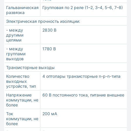
Гальваническая
Групповая по 2 реле (1–2, 3–4, 5–6, 7–8)
развязка
Электрическая прочность изоляции:
- между
2830 В
другими
цепями
- между
1780 В
группами
выходов
Транзисторные выходы
Количество
4 оптопары транзисторные n-p-n-типа
выходных
устройств, тип
Напряжение
60 В постоянного тока, питание внешнее
коммутации, не
более
Ток
200 мА
коммутации, не
более