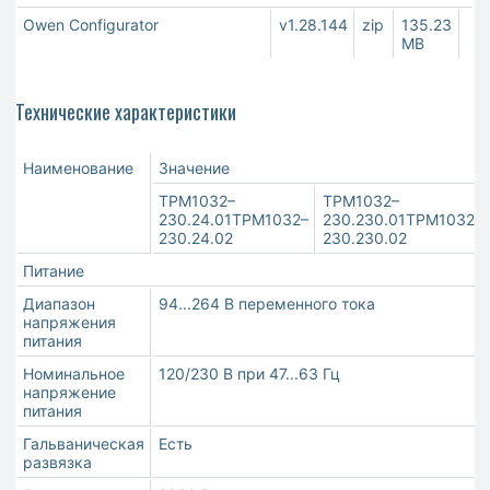
Owen Configurator
v1.28.144
zip
135.23
MB
Технические характеристики
Наименование
Значение
ТРМ1032–
ТРМ1032–
230.24.01ТРМ1032–
230.230.01ТРМ1032–
230.24.02
230.230.02
Питание
Диапазон
94...264 В переменного тока
напряжения
питания
Номинальное
120/230 В при 47...63 Гц
напряжение
питания
Гальваническая
Есть
развязка