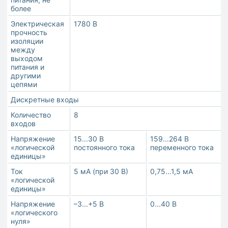
более
Электрическая
1780 В
прочность
изоляции
между
выходом
питания и
другими
цепями
Дискретные входы
Количество
8
входов
Напряжение
15...30 В
159...264 В
«логической
постоянного тока
переменного тока
единицы»
Ток
5 мА (при 30 В)
0,75...1,5 мА
«логической
единицы»
Напряжение
–3...+5 В
0...40 В
«логического
нуля»