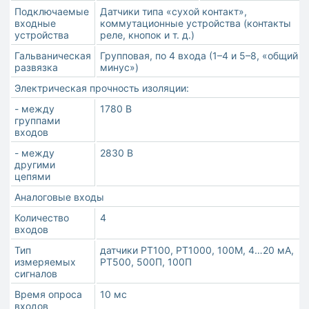
Подключаемые
Датчики типа «сухой контакт»,
входные
коммутационные устройства (контакты
устройства
реле, кнопок и т. д.)
Гальваническая
Групповая, по 4 входа (1–4 и 5–8, «общий
развязка
минус»)
Электрическая прочность изоляции:
- между
1780 В
группами
входов
- между
2830 В
другими
цепями
Аналоговые входы
Количество
4
входов
Тип
датчики РТ100, РТ1000, 100М, 4…20 мА,
измеряемых
РТ500, 500П, 100П
сигналов
Время опроса
10 мс
входов