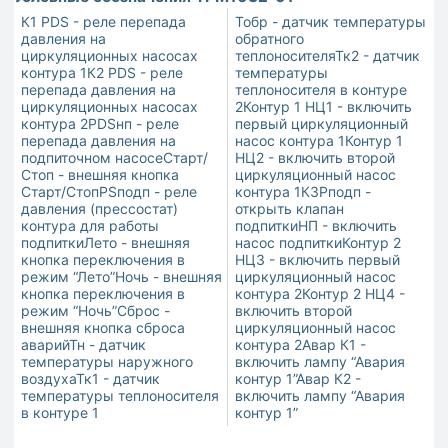
К1 PDS - реле перепада
Тобр - датчик температуры
давления на
обратного
циркуляционных насосах
теплоносителяТк2 - датчик
контура 1К2 PDS - реле
температуры
перепада давления на
теплоносителя в контуре
циркуляционных насосах
2Контур 1 НЦ1 - включить
контура 2PDSнп - реле
первый циркуляционный
перепада давления на
насос контура 1Контур 1
подпиточном насосеСтарт/
НЦ2 - включить второй
Стоп - внешняя кнопка
циркуляционный насос
Старт/СтопPSподп - реле
контура 1КЗРподп -
давления (прессостат)
открыть клапан
контура для работы
подпиткиНП - включить
подпиткиЛето - внешняя
насос подпиткиКонтур 2
кнопка переключения в
НЦ3 - включить первый
режим “Лето”Ночь - внешняя
циркуляционный насос
кнопка переключения в
контура 2Контур 2 НЦ4 -
режим “Ночь”Сброс -
включить второй
внешняя кнопка сброса
циркуляционный насос
аварийТн - датчик
контура 2Авар К1 -
температуры наружного
включить лампу “Авария
воздухаТк1 - датчик
контур 1”Авар К2 -
температуры теплоносителя
включить лампу “Авария
в контуре 1
контур 1”