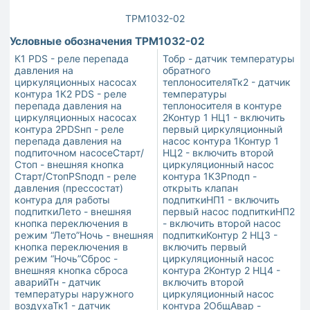
ТРМ1032-02
Условные обозначения ТРМ1032-02
К1 PDS - реле перепада
Тобр - датчик температуры
давления на
обратного
циркуляционных насосах
теплоносителяТк2 - датчик
контура 1К2 PDS - реле
температуры
перепада давления на
теплоносителя в контуре
циркуляционных насосах
2Контур 1 НЦ1 - включить
контура 2PDSнп - реле
первый циркуляционный
перепада давления на
насос контура 1Контур 1
подпиточном насосеСтарт/
НЦ2 - включить второй
Стоп - внешняя кнопка
циркуляционный насос
Старт/СтопPSподп - реле
контура 1КЗРподп -
давления (прессостат)
открыть клапан
контура для работы
подпиткиНП1 - включить
подпиткиЛето - внешняя
первый насос подпиткиНП2
кнопка переключения в
- включить второй насос
режим “Лето”Ночь - внешняя
подпиткиКонтур 2 НЦ3 -
кнопка переключения в
включить первый
режим “Ночь”Сброс -
циркуляционный насос
внешняя кнопка сброса
контура 2Контур 2 НЦ4 -
аварийТн - датчик
включить второй
температуры наружного
циркуляционный насос
воздухаТк1 - датчик
контура 2ОбщАвар -