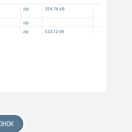
zip
254.74 kB
zip
zip
523.12 kB
ОНОК