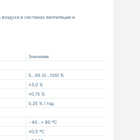
воздуха в системах вентиляции и
Значение
5…95 (0…100) %
±3,0 %
±0,15 %
0,25 % / год
- 40…+ 80 ºС
±0,5 ºС