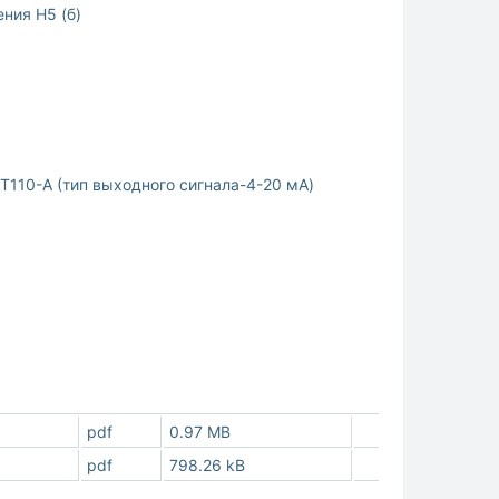
ния Н5 (б)
110-A (тип выходного сигнала-4-20 мА)
pdf
0.97 MB
pdf
798.26 kB