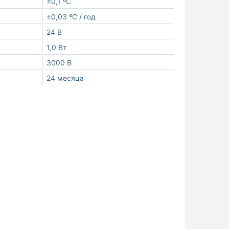
±0,1 ºС
±0,03 ºС / год
24 В
1,0 Вт
3000 В
24 месяца