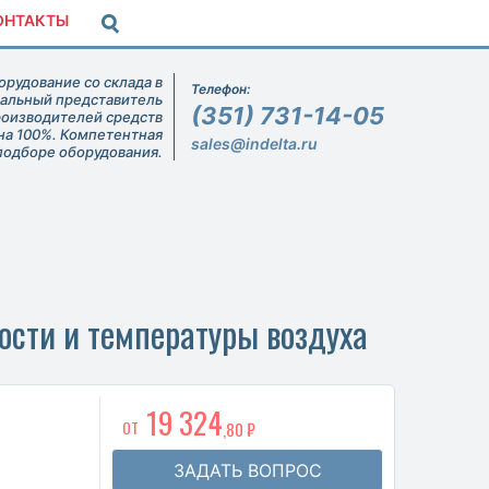
ОНТАКТЫ
рудование со склада в
Телефон:
иальный представитель
(351) 731-14-05
роизводителей средств
на 100%. Компетентная
sales@indelta.ru
подборе оборудования.
сти и температуры воздуха
19 324
ОТ
,80 ₽
ЗАДАТЬ ВОПРОС