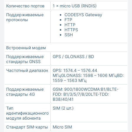
Количество портов
1 × micro USB (RNDIS)
Поддерживаемые
CODESYS Gateway
протоколы
FTP
HTTP
HTTPS
SSH
Встроенный модем
Поддерживаемые
GPS / GLONASS / BD
стандарты GNSS
Частотный диапазон
GPS: 1574.4 – 1576.44
МГцGLONASS: 1598 – 1606 МГцBD:
1559 – 1563 МГц
Поддерживаемые
GSM: 900/1800WCDMA:B1/8LTE-
стандарты 4G
FDD: B1/3/5/7/8/20LTE-TDD:
B38/40/41
Тип
SIM (2 шт.)
идентификационного
модуля абонента
Стандарт SIM-карты
Micro SIM