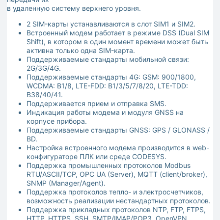
в удаленную систему верхнего уровня.
2 SIM-карты устанавливаются в слот SIM1 и SIM2.
Встроенный модем работает в режиме DSS (Dual SIM
Shift), в котором в один момент времени может быть
активна только одна SIM-карта.
Поддерживаемые стандарты мобильной связи:
2G/3G/4G.
Поддерживаемые стандарты 4G: GSM: 900/1800,
WCDMA: B1/8, LTE-FDD: B1/3/5/7/8/20, LTE-TDD:
B38/40/41.
Поддерживается прием и отправка SMS.
Индикация работы модема и модуля GNSS на
корпусе прибора.
Поддерживаемые стандарты GNSS: GPS / GLONASS /
BD.
Настройка встроенного модема производится в web-
конфигураторе ПЛК или среде CODESYS.
Поддержка промышленных протоколов Modbus
RTU/ASCII/TCP, OPC UA (Server), MQTT (client/broker),
SNMP (Manager/Agent).
Поддержка протоколов тепло- и электросчетчиков,
возможность реализации нестандартных протоколов.
Поддержка прикладных протоколов NTP, FTP, FTPS,
HTTP, HTTPS, SSH, SMTP/IMAP/POP3, OpenVPN,