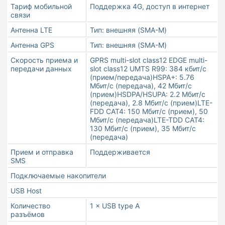
Тариф мобильной
Поддержка 4G, доступ в интернет
связи
Антенна LTE
Тип: внешняя (SMA-M)
Антенна GPS
Тип: внешняя (SMA-M)
Скорость приема и
GPRS multi-slot class12 EDGE multi-
передачи данных
slot class12 UMTS R99: 384 кбит/с
(прием/передача)HSPA+: 5.76
Мбит/с (передача), 42 Мбит/с
(прием)HSDPA/HSUPA: 2.2 Мбит/с
(передача), 2.8 Мбит/с (прием)LTE-
FDD CAT4: 150 Мбит/с (прием), 50
Мбит/с (передача)LTE-TDD CAT4:
130 Мбит/с (прием), 35 Мбит/с
(передача)
Прием и отправка
Поддерживается
SMS
Подключаемые накопители
USB Host
Количество
1 × USB type A
разъёмов