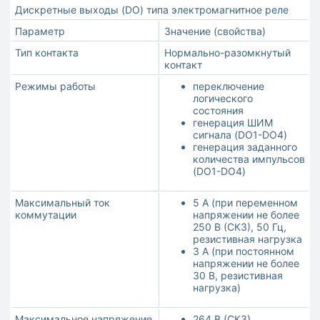
Дискретные выходы (DO) типа электромагнитное реле
Параметр
Значение (свойства)
Тип контакта
Нормально-разомкнутый
контакт
Режимы работы
переключение
логического
состояния
генерация ШИМ
сигнала (DO1-DO4)
генерация заданного
количества импульсов
(DO1-DO4)
Максимальный ток
5 А (при переменном
коммутации
напряжении не более
250 В (СКЗ), 50 Гц,
резистивная нагрузка
3 А (при постоянном
напряжении не более
30 В, резистивная
нагрузка)
Максимальное напряжение
264 В (СКЗ)