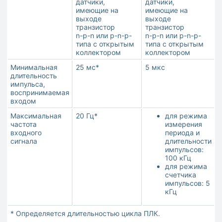
датчики,
датчики,
имеющие на
имеющие на
выходе
выходе
транзистор
транзистор
n-p-n или p-n-p-
n-p-n или p-n-p-
типа с открытым
типа с открытым
коллектором
коллектором
Минимальная
25 мс*
5 мкс
длительность
импульса,
воспринимаемая
входом
Максимальная
20 Гц*
для режима
частота
измерения
входного
периода и
сигнала
длительности
импульсов:
100 кГц
для режима
счетчика
импульсов: 5
кГц
* Определяется длительностью цикла ПЛК.