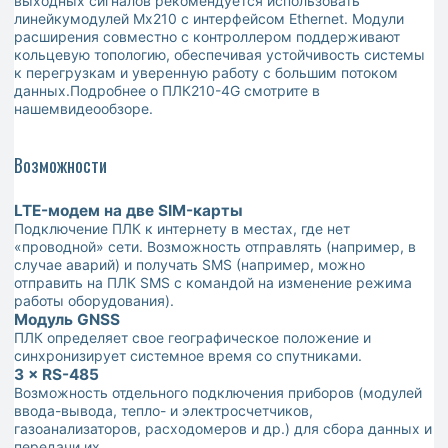
выходных сигналов рекомендуется использовать
линейкумодулей Мх210 с интерфейсом Ethernet. Модули
расширения совместно с контроллером поддерживают
кольцевую топологию, обеспечивая устойчивость системы
к перегрузкам и уверенную работу с большим потоком
данных.Подробнее о ПЛК210-4G смотрите в
нашемвидеообзоре.
Возможности
LTE-модем на две SIM-карты
Подключение ПЛК к интернету в местах, где нет
«проводной» сети. Возможность отправлять (например, в
случае аварий) и получать SMS (например, можно
отправить на ПЛК SMS с командой на изменение режима
работы оборудования).
Модуль GNSS
ПЛК определяет свое географическое положение и
синхронизирует системное время со спутниками.
3 × RS-485
Возможность отдельного подключения приборов (модулей
ввода-вывода, тепло- и электросчетчиков,
газоанализаторов, расходомеров и др.) для сбора данных и
передачи их