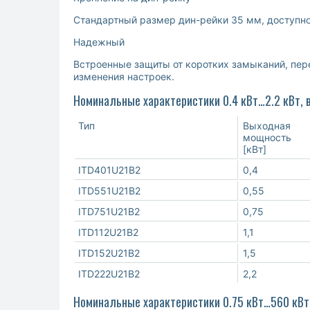
Стандартный размер дин-рейки 35 мм, доступно 
Надежный
Встроенные защиты от коротких замыканий, пере
изменения настроек.
Номинальные характеристики 0.4 кВт…2.2 кВт, в
Тип
Выходная
мощность
[кВт]
ITD401U21B2
0,4
ITD551U21B2
0,55
ITD751U21B2
0,75
ITD112U21B2
1,1
ITD152U21B2
1,5
ITD222U21B2
2,2
Номинальные характеристики 0.75 кВт…560 кВт, 