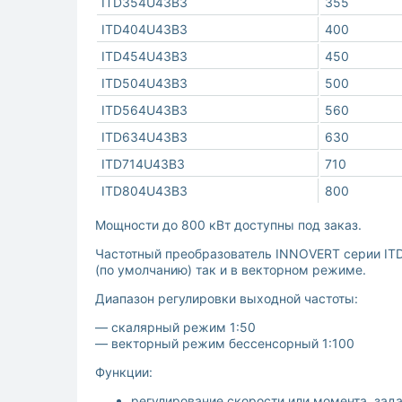
ITD354U43B3
355
ITD404U43B3
400
ITD454U43B3
450
ITD504U43B3
500
ITD564U43B3
560
ITD634U43B3
630
ITD714U43B3
710
ITD804U43B3
800
Мощности до 800 кВт доступны под заказ.
Частотный преобразователь INNOVERT серии ITD
(по умолчанию) так и в векторном режиме.
Диапазон регулировки выходной частоты:
— скалярный режим 1:50
— векторный режим бессенсорный 1:100
Функции:
регулирование скорости или момента, зад