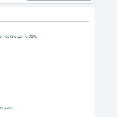
очностью до ±0,02%.
режим).