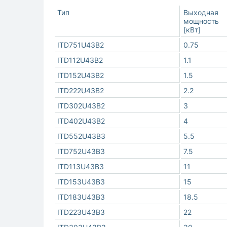
Тип
Выходная
мощность
[кВт]
ITD751U43B2
0.75
ITD112U43B2
1.1
ITD152U43B2
1.5
ITD222U43B2
2.2
ITD302U43B2
3
ITD402U43B2
4
ITD552U43B3
5.5
ITD752U43B3
7.5
ITD113U43B3
11
ITD153U43B3
15
ITD183U43B3
18.5
ITD223U43B3
22