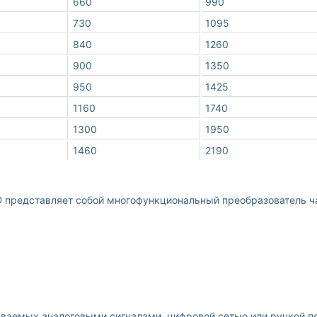
660
990
730
1095
840
1260
900
1350
950
1425
1160
1740
1300
1950
1460
2190
 представляет собой многофункциональный преобразователь ча
аваемых аналоговыми сигналами, цифровой сетью или ручкой п