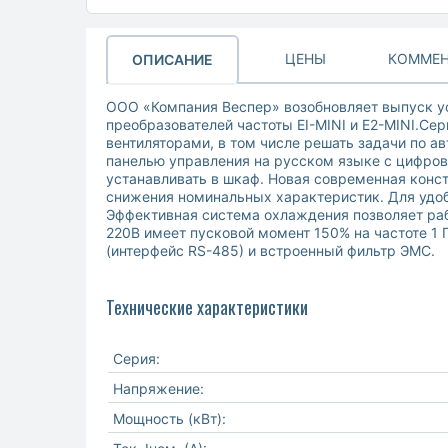
ЦЕНЫ
КОММЕН
ОПИСАНИЕ
ООО «Компания Веспер» возобновляет выпуск ус
преобразователей частоты EI-MINI и Е2-MINI.С
вентиляторами, в том числе решать задачи по а
панелью управления на русском языке с цифров
устанавливать в шкаф. Новая современная конст
снижения номинальных характеристик. Для удоб
Эффективная система охлаждения позволяет раб
220В имеет пусковой момент 150% на частоте 1
(интерфейс RS-485) и встроенный фильтр ЭМС.
Технические характеристики
Серия:
Напряжение:
Мощность (кВт):