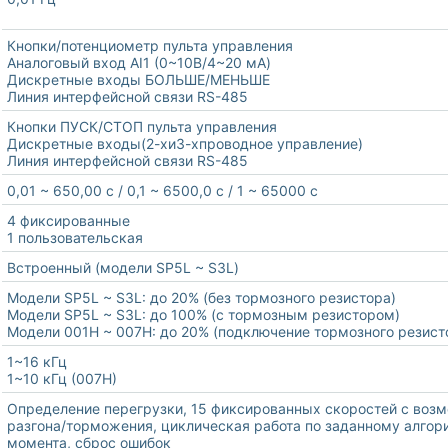
Кнопки/потенциометр пульта управления
Аналоговый вход AI1 (0~10В/4~20 мА)
Дискретные входы БОЛЬШЕ/МЕНЬШЕ
Линия интерфейсной связи RS-485
Кнопки ПУСК/СТОП пульта управления
Дискретные входы(2-хи3-хпроводное управление)
Линия интерфейсной связи RS-485
0,01 ~ 650,00 с / 0,1 ~ 6500,0 с / 1 ~ 65000 с
4 фиксированные
1 пользовательская
Встроенный (модели SP5L ~ S3L)
Модели SP5L ~ S3L: до 20% (без тормозного резистора)
Модели SP5L ~ S3L: до 100% (с тормозным резистором)
Модели 001Н ~ 007Н: до 20% (подключение тормозного резист
1~16 кГц
1~10 кГц (007Н)
Определение перегрузки, 15 фиксированных скоростей с воз
разгона/торможения, циклическая работа по заданному алгор
момента, сброс ошибок