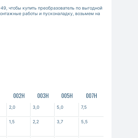
49, чтобы купить преобразователь по выгодной
онтажные работы и пусконаладку, возьмем на
002Н
003Н
005Н
007Н
2,0
3,0
5,0
7,5
1,5
2,2
3,7
5,5