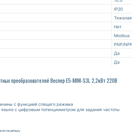
10.0
IP20
Тяжелая
Нет
Modbus
PNP/NP
Да
Да
тных преобразователей Веспер E5-MINI-S3L 2,2кВт 220В
личины с функцией спящего режима
м языке с цифровым потенциометром для задания частоты
алгоритму