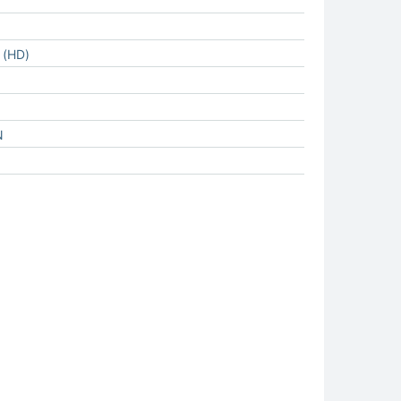
 (HD)
N