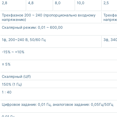
2,8
4,8
8,0
10,0
2,5
Трехфазное 200 ~ 240 (пропорционально входному
Трехфа
напряжению)
напряж
Скалярный режим: 0,01 ~ 600,00
1ф, 200~240 В, 50/60 Гц
3ф, 34
-15% ~ +10%
± 5%
Скалярный (U/f)
150% (1 Гц)
1 : 40
Цифровое задание: 0,01 Гц, аналоговое задание: 0,05Гц/50Гц
0,01 Гц