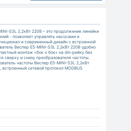
INI-S3L 2,2кВт 220В – это продолжение линейки
ний - позволяет управлять насосами и
функционал и современный дизайн с встроенной
атель Веспер E5-MINI-S3L 2,2кВт 220В удобно
актный монтаж «бок о бок» на din-рейку без
 сверху и снизу преобразователя частоты.
ватель частоты Веспер E5-MINI-S3L 2,2кВт
ы, встроенный сетевой протокол MODBUS