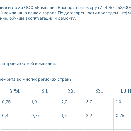
ециалистами ООО «Компания Веспер» по номеру+7 (495) 258-00-
ой компании в вашем городе.По договоренности проведем шефм
ние, обучим эксплуатации и ремонту.
ала транспортной компании;
ремонта во многих регионах страны.
SP5L
S1L
S2L
S3L
001Н
0,75
1,0
2,0
3,0
1,0
0,4
0,75
1,5
2,2
0,75