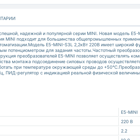
ТАРИИ
пешной, надежной и популярной серии MINI. Новая модель E5-M
ерия MINI подходит для большинства общепромышленных примене
втоматизации.Модель E5-MINI-S3L 2,2кВт 220В имеет широкий 
ым потенциометром для задания частоты.Частотный преобразов
рукция преобразователей Е5-MINI позволяет осуществлять комп
ства монтажа подсоединение силовых проводов осуществляется
отать при температуре окружающей среды до +50°C.Преобразо
 Гц, ПИД-регулятор с индикацией реальной физической величин
Е5-MINI
220 В
2.2