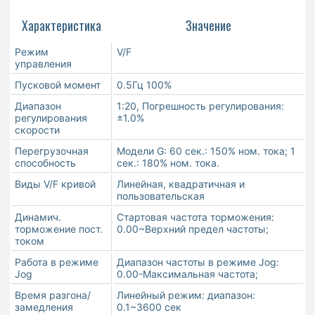
Характеристика
Значение
Режим
V/F
управления
Пусковой момент
0.5Гц 100%
Диапазон
1:20, Погрешность регулирования:
регулирования
±1.0%
скорости
Перегрузочная
Модели G: 60 сек.: 150% ном. тока; 1
способность
сек.: 180% ном. тока.
Виды V/F кривой
Линейная, квадратичная и
пользовательская
Динамич.
Стартовая частота торможения:
торможение пост.
0.00~Верхний предел частоты;
током
Работа в режиме
Диапазон частоты в режиме Jog:
Jog
0.00-Максимальная частота;
Время разгона/
Линейный режим: диапазон:
замедления
0.1~3600 сек