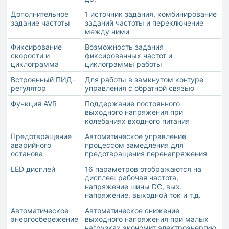
Дополнительное
1 источник задания, комбинирование
задание частоты
заданий частоты и переключение
между ними
Фиксирование
Возможность задания
скорости и
фиксированных частот и
циклограмма
циклограммы работы
Встроенный ПИД-
Для работы в замкнутом контуре
регулятор
управления с обратной связью
Функция AVR
Поддержание постоянного
выходного напряжения при
колебаниях входного питания
Предотвращение
Автоматическое управление
аварийного
процессом замедления для
останова
предотвращения перенапряжения
LED дисплей
16 параметров отображаются на
дисплее: рабочая частота,
напряжение шины DC, вых.
напряжение, выходной ток и т.д.
Автоматическое
Автоматическое снижение
энергосбережение
выходного напряжения при малых
нагрузках экономит электроэнергию