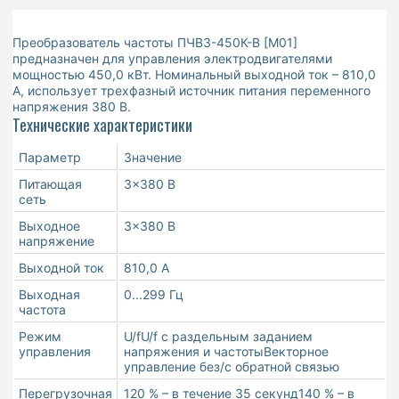
Преобразователь частоты ПЧВ3-450К-В [М01]
предназначен для управления электродвигателями
мощностью 450,0 кВт. Номинальный выходной ток – 810,0
А, использует трехфазный источник питания переменного
напряжения 380 В.
Технические характеристики
Параметр
Значение
Питающая
3×380 В
сеть
Выходное
3×380 В
напряжение
Выходной ток
810,0 А
Выходная
0...299 Гц
частота
Режим
U/fU/f с раздельным заданием
управления
напряжения и частотыВекторное
управление без/с обратной связью
Перегрузочная
120 % – в течение 35 секунд140 % – в