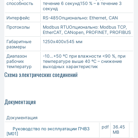
способность
течение 6 секунд150 % – в течение 3
секунд
Интерфейс
RS-485Опционально: Ethernet, CAN
Протоколы
Modbus RTUОпционально: Modbus TCP,
EtherCAT, CANopen, PROFINET, PROFIBUS
Габаритные
1250х400х545 мм
размеры
Диапазон
-10…+50 ºС при влажности <90 %, при
рабочих
температуре выше 40 ºС – снижение
температур
выходных характеристик
Схема электрических соединений
Документация
Документация
pdf
36.45
Руководство по эксплуатации ПЧВ3
MB
[М01]