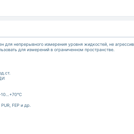
н для непрерывного измерения уровня жидкостей, не агресси
льзовать для измерений в ограниченном пространстве.
д.ст.
 ДИ
 -10…+70°C
PUR, FEP и др.