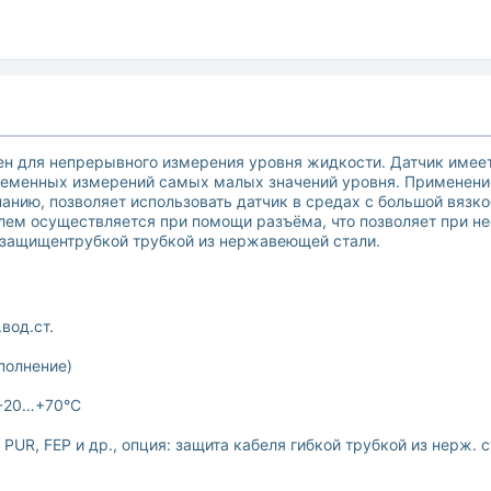
н для непрерывного измерения уровня жидкости. Датчик имее
временных измерений самых малых значений уровня. Применен
нию, позволяет использовать датчик в средах с большой вязко
лем осуществляется при помощи разъёма, что позволяет при не
 защищентрубкой трубкой из нержавеющей стали.
вод.ст.
полнение)
 -20…+70°C
UR, FEP и др., опция: защита кабеля гибкой трубкой из нерж. 