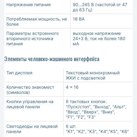
Напряжение питания
90...245 В (частотой от 47
до 63 Гц)
Потребляемая мощность, не
18 ВА
более
Параметры встроенного
выходное напряжение
вторичного источника
24+3 В, ток не более 180
питания
мА
Элементы человеко-машинного интерфейса
Тип дисплея
Текстовый монохромный
ЖКИ с подсветкой
Количество знакомест
4 x 16
(символов)
Кнопки управления на
9 тактовых кнопок:
лицевой панели
"Пуск/стоп", "Выход", "Альт",
"Ввод", "Вверх", "Вниз",
"F1", "F2", "F3"
Светодиоды на лицевой
6 шт:
панели
"K1", "K2", "K3", "K4","K5", "K6"