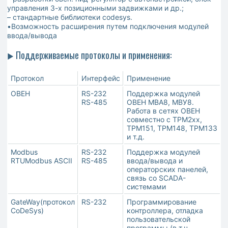
управления 3-х позиционными задвижками и др.;
– стандартные библиотеки codesys.
•Возможность расширения путем подключения модулей
ввода/вывода
Поддерживаемые протоколы и применения:
►
Протокол
Интерфейс
Применение
ОВЕН
RS-232
Поддержка модулей
RS-485
ОВЕН МВА8, МВУ8.
Работа в сетях ОВЕН
совместно с ТРМ2хх,
ТРМ151, ТРМ148, ТРМ133
и т.д.
Modbus
RS-232
Поддержка модулей
RTUModbus ASCII
RS-485
ввода/вывода и
операторских панелей,
связь со SCADA-
системами
GateWay(протокол
RS-232
Программирование
CoDeSys)
контроллера, отладка
пользовательской
программы (в т.ч.