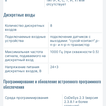
8
тип (Р, К, С, Т, И, У) или
отсутствует
Дискретные входы
Количество дискретных
8
входов
Подключаемые входные
подключение датчиков с
устройства
выходами: "сухой-контакт",p-
n-p- и n-p-n-транзистор
Максимальная частота
1000 Гц (при скважности 0.5)
сигнала, подаваемого на
дискретный вход
Напряжение питания
24+3
дискретных входов, В
Программирование и обновление встроенного программного
обеспечения
Среда программирования
CoDeSys 2.3 (версия
2.3.8.1 и более
старшая)