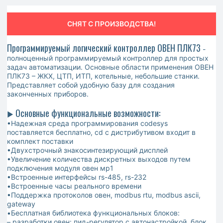
СНЯТ С ПРОИЗВОДСТВА!
Программируемый логический контроллер ОВЕН ПЛК73
-
полноценный программируемый контроллер для простых
задач автоматизации. Основные области применения ОВЕН
ПЛК73 – ЖКХ, ЦТП, ИТП, котельные, небольшие станки.
Представляет собой удобную базу для создания
законченных приборов.
Основные функциональные возможности:
►
•Надежная среда программирования codesys
поставляется бесплатно, cd с дистрибутивом входит в
комплект поставки
•Двухстрочный знакосинтезирующий дисплей
•Увеличение количества дискретных выходов путем
подключения модуля овен мр1
•Встроенные интерфейсы rs-485, rs-232
•Встроенные часы реального времени
•Поддержка протоколов овен, modbus rtu, modbus ascii,
gateway
•Бесплатная библиотека функциональных блоков:
– разработки овен: пид-регулятор с автонастройкой, блок