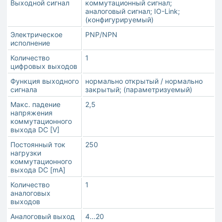
Выходной сигнал
коммутационный сигнал;
аналоговый сигнал; IO-Link;
(конфигурируемый)
Электрическое
PNP/NPN
исполнение
Количество
1
цифровых выходов
Функция выходного
нормально открытый / нормально
сигнала
закрытый; (параметризуемый)
Макс. падение
2,5
напряжения
коммутационного
выхода DC [V]
Постоянный ток
250
нагрузки
коммутационного
выхода DC [mA]
Количество
1
аналоговых
выходов
Аналоговый выход
4...20