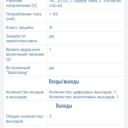
Рабочее
18...32 DC; ("supply class 2" согласно
напряжение [V]
cULus)
Потребление тока
< 50
[mA]
Класс защиты
III
Защита от
да
переполюсовки
Время задержки
1
включения питания
[s]
Встроенный
да
"Watchdog"
Входы/выходы
Количество входов
Количество цифровых выходов: 1;
и выходов
Количество аналоговых выходов: 1
Выходы
Общее количество
2
выходов