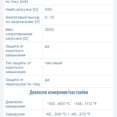
по току [mA]
Наиб.нагрузка [Ω]
500
Аналоговый выход
0...10
по напряжению [V]
Мин.
2000
сопротивление
нагрузки [Ω]
Защита от
да
короткого
замыкания
Тип защиты от
тактовый
короткого
замыкания
Защита от
да
перегрузок по току
Диапазон измерения/настройки
Диапазон
-100...600 °C
-148...1112 °F
измерения
Заводская
-40...300 °C / -40...572 °F