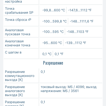
настройка
Точка
-99,8...600 °C
-147,6...1112 °F
срабатывания SP
Точка сброса rP
-100...599,8 °C
-148...1111,6 °F
Aналоговая
-100...595 °C
-148...1103 °F
пусковая точка
Aналоговая
-95...600 °C
-139...1112 °F
конечная точка
С шагом в
0,1 °C
0,1 °F
Разрешение
Разрешение
0,1
коммутационного
выхода [K]
Разрешение
токовый выход: MS / 4096; выход
аналогового
напряжения: MS / 3561
выхода [K]
Разрешение
0,1
дисплея [K]