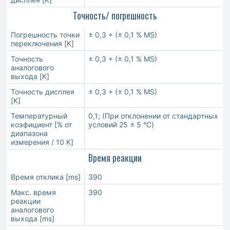
Точность/ погрешность
Погрешность точки
± 0,3 + (± 0,1 % MS)
переключения [K]
Точность
± 0,3 + (± 0,1 % MS)
аналогового
выхода [K]
Точность дисплея
± 0,3 + (± 0,1 % MS)
[K]
Температурный
0,1; (При отклонении от стандартных
коэфициент [% от
условий 25 ± 5 °C)
диапазона
измерения / 10 K]
Время реакции
Время отклика [ms]
390
Макс. время
390
реакции
аналогового
выхода [ms]