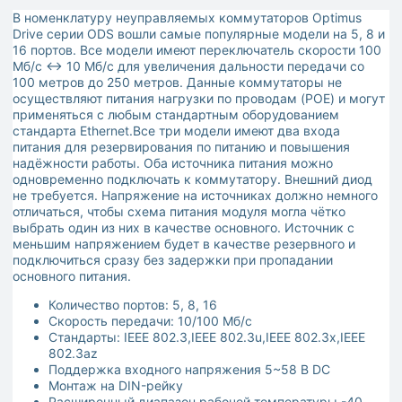
В номенклатуру неуправляемых коммутаторов Optimus
Drive серии ODS вошли самые популярные модели на 5, 8 и
16 портов. Все модели имеют переключатель скорости 100
Мб/с <-> 10 Мб/с для увеличения дальности передачи со
100 метров до 250 метров. Данные коммутаторы не
осуществляют питания нагрузки по проводам (POE) и могут
применяться с любым стандартным оборудованием
стандарта Ethernet.Все три модели имеют два входа
питания для резервирования по питанию и повышения
надёжности работы. Оба источника питания можно
одновременно подключать к коммутатору. Внешний диод
не требуется. Напряжение на источниках должно немного
отличаться, чтобы схема питания модуля могла чётко
выбрать один из них в качестве основного. Источник с
меньшим напряжением будет в качестве резервного и
подключиться сразу без задержки при пропадании
основного питания.
Количество портов: 5, 8, 16
Скорость передачи: 10/100 Mб/с
Стандарты: IEEE 802.3,IEEE 802.3u,IEEE 802.3x,IEEE
802.3az
Поддержка входного напряжения 5~58 В DC
Монтаж на DIN-рейку
Расширенный диапазон рабочей температуры -40