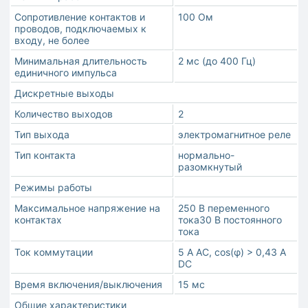
Сопротивление контактов и
100 Ом
проводов, подключаемых к
входу, не более
Минимальная длительность
2 мс (до 400 Гц)
единичного импульса
Дискретные выходы
Количество выходов
2
Тип выхода
электромагнитное реле
Тип контакта
нормально-
разомкнутый
Режимы работы
Максимальное напряжение на
250 В переменного
контактах
тока30 В постоянного
тока
Ток коммутации
5 А AC, cos(φ) > 0,43 A
DC
Время включения/выключения
15 мс
Общие характеристики