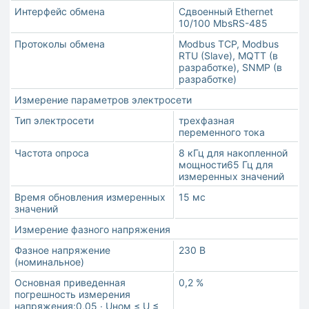
Интерфейс обмена
Сдвоенный Ethernet
10/100 MbsRS-485
Протоколы обмена
Modbus TCP, Modbus
RTU (Slave), MQTT (в
разработке), SNMP (в
разработке)
Измерение параметров электросети
Тип электросети
трехфазная
переменного тока
Частота опроса
8 кГц для накопленной
мощности65 Гц для
измеренных значений
Время обновления измеренных
15 мс
значений
Измерение фазного напряжения
Фазное напряжение
230 В
(номинальное)
Основная приведенная
0,2 %
погрешность измерения
напряжения:0,05 ∙ Uном ≤ U ≤