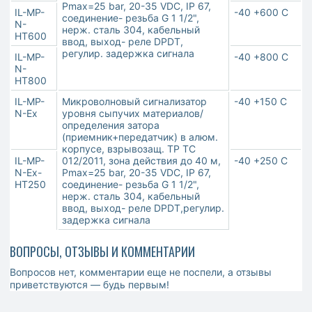
Pmax=25 bar, 20-35 VDC, IP 67,
IL-MP-
-40 +600 С
соединение- резьба G 1 1/2",
N-
нерж. сталь 304, кабельный
HT600
ввод, выход- реле DPDT,
регулир. задержка сигнала
IL-MP-
-40 +800 С
N-
HT800
IL-MP-
Микроволновый сигнализатор
-40 +150 С
N-Ex
уровня сыпучих материалов/
определения затора
(приемник+передатчик) в алюм.
корпусе, взрывозащ. ТР ТС
IL-MP-
012/2011, зона действия до 40 м,
-40 +250 С
N-Ex-
Pmax=25 bar, 20-35 VDC, IP 67,
HT250
соединение- резьба G 1 1/2",
нерж. сталь 304, кабельный
ввод, выход- реле DPDT,регулир.
задержка сигнала
ВОПРОСЫ, ОТЗЫВЫ И КОММЕНТАРИИ
Вопросов нет, комментарии еще не поспели, а отзывы
приветствуются — будь первым!