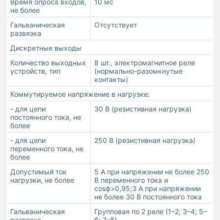
Время опроса входов,
10 мс
не более
Гальваническая
Отсутствует
развязка
Дискретные выходы
Количество выходных
8 шт., электромагнитное реле
устройств, тип
(нормально-разомкнутые
контакты)
Коммутируемое напряжение в нагрузке:
- для цепи
30 В (резистивная нагрузка)
постоянного тока, не
более
- для цепи
250 В (резистивная нагрузка)
переменного тока, не
более
Допустимый ток
5 А при напряжении не более 250
нагрузки, не более
В переменного тока и
cosϕ>0,95;3 А при напряжении
не более 30 В постоянного тока
Гальваническая
Групповая по 2 реле (1–2; 3–4; 5–
развязка
6; 7–8)