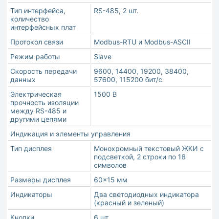
Тип интерфейса,
RS-485, 2 шт.
количество
интерфейсных плат
Протокол связи
Modbus-RTU и Modbus-ASCII
Режим работы
Slave
Скорость передачи
9600, 14400, 19200, 38400,
данных
57600, 115200 бит/с
Электрическая
1500 В
прочность изоляции
между RS-485 и
другими цепями
Индикация и элементы управления
Тип дисплея
Монохромный текстовый ЖКИ с
подсветкой, 2 строки по 16
символов
Размеры дисплея
60×15 мм
Индикаторы
Два светодиодных индикатора
(красный и зеленый)
Кнопки
6 шт.