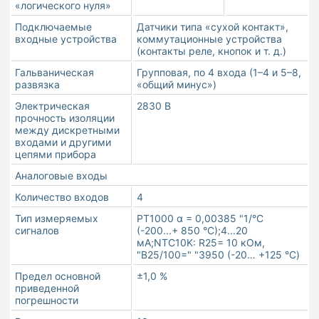
«логического нуля»
Подключаемые
Датчики типа «сухой контакт»,
входные устройства
коммутационные устройства
(контакты реле, кнопок и т. д.)
Гальваническая
Групповая, по 4 входа (1–4 и 5–8,
развязка
«общий минус»)
Электрическая
2830 В
прочность изоляции
между дискретными
входами и другими
цепями прибора
Аналоговые входы
Количество входов
4
Тип измеряемых
РТ1000 α = 0,00385 "1/°C
сигналов
(-200...+ 850 °C);4...20
мА;NTC10K: R25= 10 кОм,
"B25/100=" "3950 (-20… +125 °С)
Предел основной
±1,0 %
приведенной
погрешности