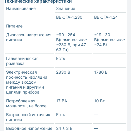
Технические характеристики
Наименование
Значение
ВЬЮГА-1.230
ВЬЮГА-1.24
Питание
Диапазон напряжения
~90…264
=19…30
питания
В(номинальное
В(номинальное
~230 В, при 47…
=24 В)
63 Гц)
Гальваническая
Есть
развязка
Электрическая
2830 В
1780 В
прочность изоляции
между входом
питания и другими
цепями прибора
Потребляемая
17 ВА
10 Вт
мощность, не более
Встроенный источник
Есть
—
питания
Выходное напряжение
24 ± 3 В
—