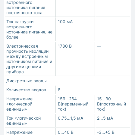
встроенного
источника питания
постоянного тока
Ток нагрузки
100 мА
—
встроенного
источника питания, не
более
Электрическая
1780 В
—
прочность изоляции
между встроенным
источником питания и
другими цепями
прибора
Дискретные входы
Количество входов
8
Напряжение
159…264
15…30
«логической
В(переменный
В(постоянный
единицы»
ток)
ток)
Ток «логической
0,75…1,5 мА
2…5 мА
единицы»
Напряжение
0…40 В
-3…+5 В