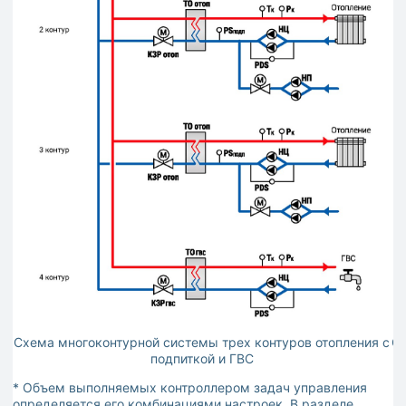
Схема многоконтурной системы трех контуров отопления с
Сх
подпиткой и ГВС
* Объем выполняемых контроллером задач управления
определяется его комбинациями настроек. В разделе