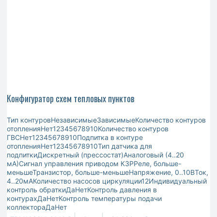
Конфигуратор схем тепловых пунктов
Тип контуровНезависимыеЗависимыеКоличество контуров
отопленияНет12345678910Количество контуров
ГВСНет12345678910Подпитка в контуре
отопленияНет12345678910Тип датчика для
подпиткиДискретный (прессостат)Аналоговый (4..20
мА)Сигнал управления приводом КЗРРеле, больше-
меньшеТранзистор, больше-меньшеНапряжение, 0..10ВТок,
4..20мАКоличество насосов циркуляции12Индивидуальный
контроль обраткиДаНетКонтроль давления в
контурахДаНетКонтроль температуры подачи
коллектораДаНет