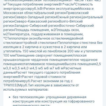
м²Текущее потребление энергиикВт*час/м²Стоимость
энергоресурсовруб./кВтРегион эксплуатацииМосква и
Московская областьУральский регионПриволжский
регионСеверо-Западный регионЮжный регионЦентральный
регионСеверо-Кавказский регионВолго-Вятский
регионЗападно-Сибирский регионВосточно-Сибирский
регионПлощадь помещения, м2Площадь окон,
м2Температура, поддерживаемая в помещении,
°CТеплопотери оконобычное остеклениедвойной
стеклопакеттройной стеклопакетТеплопотери стенстена без
изоляции в 2 кирпича и хужестена в 2 кирпича или
утеплитель 150 ммслой из пеноблоков 200 мм и утеплителя
100 ммПомещение сверхунет помещения/плоская
крышахолодное чердачное помещениетеплое чердачное
помещениеотапливаемое помещениеВысота помещения2,5
м3,0 м3,5 м4,0 м4,5 м5 м6 м7 м8 мРасчетные
данныеРасчет текущего годового потребления
энергиикВтРасчет годовой стоимости
потребленияруб.Расчет экономии за год с
ТРМ1032Мруб.Тип изоляции в зависимости от
используемых материалов:
без теплоизоляции- упрощенная деревянная
конструкция или конструкция из гофрированного
металлического листа;