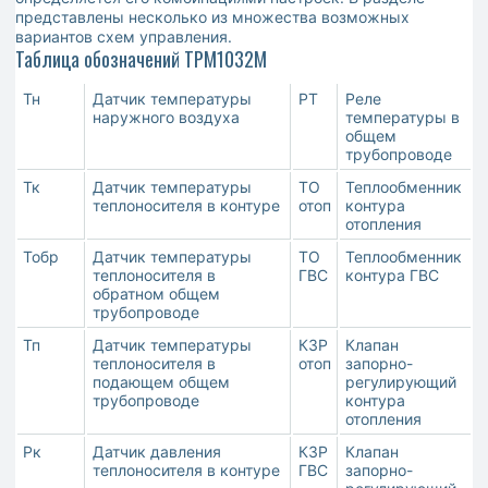
представлены несколько из множества возможных
вариантов схем управления.
Таблица обозначений ТРМ1032М
Тн
Датчик температуры
РТ
Реле
наружного воздуха
температуры в
общем
трубопроводе
Тк
Датчик температуры
ТО
Теплообменник
теплоносителя в контуре
отоп
контура
отопления
Тобр
Датчик температуры
ТО
Теплообменник
теплоносителя в
ГВС
контура ГВС
обратном общем
трубопроводе
Тп
Датчик температуры
КЗР
Клапан
теплоносителя в
отоп
запорно-
подающем общем
регулирующий
трубопроводе
контура
отопления
Рк
Датчик давления
КЗР
Клапан
теплоносителя в контуре
ГВС
запорно-