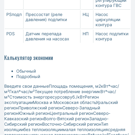
регулирующий
контура ГВС
PSподп
Прессостат (реле
НЦ
Насос
давления) подпитки
циркуляции
контура
PDS
Датчик перепада
НП
Насос подпитки
давления на насосах
контура
Калькулятор экономии
Обычный
Подробный
Введите свои данныеПлощадь помещения, м2кВт*час/
м²Гкал*час/м²Текущее потребление энергиикВт*час/
м²Стоимость энергоресурсовруб./кВтРегион
эксплуатацииМосква и Московская областьУральский
регионПриволжский регионСеверо-Западный
регионЮжный регионЦентральный регионСеверо-
Кавказский регионВолго-Вятский регионЗападно-
Сибирский регионВосточно-Сибирский регионТип
изоляциибез теплоизоляциималая теплоизоляциясредняя
теплоизоляциявысокая теплоизоляциякВт*час/м²Гкал*час/